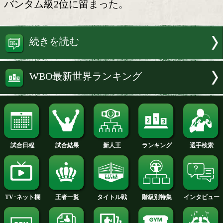
東京ドーム決戦
WBO(世界ボクシング機構)が3日、最
ランキングを発表、井上尚弥(33=大橋)
で注目を集めた中谷潤人(28=M.T)は、
バンタム級2位に留まった。
続きを読む
WBO最新世界ランキング