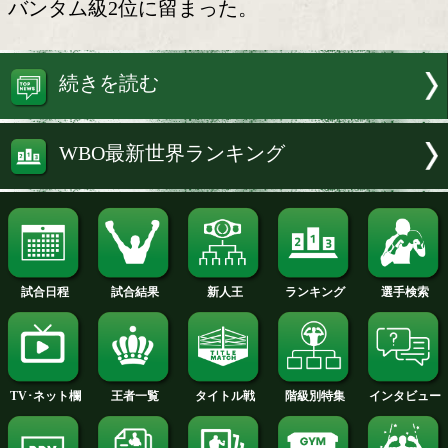
東京ドーム決戦
WBO(世界ボクシング機構)が3日、最
ランキングを発表、井上尚弥(33=大橋)
で注目を集めた中谷潤人(28=M.T)は、
バンタム級2位に留まった。
続きを読む
WBO最新世界ランキング