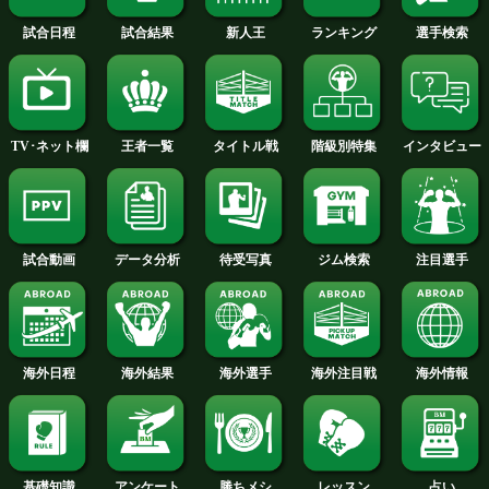
会場には男女合わせて53名の世界チャ
ンが集結。約250名のファン、関係者が
世界王者たちとの交流を楽しんだ。
続きを読む
試合日程
試合結果
新人王
ランキング
階級別特集
王者一覧
タイトル戦
TV･ネット欄