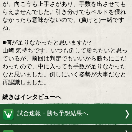
合力の高い選手です。これまでやってき
一番強い相手です。
■前回の王座決定戦は、引き分けでわず
きませんでした。
山﨑 結果を出せなかった自分にガッカ
た。応援に来てくれた人に申し訳ない気
した。
■前半終了の公開採点を聞いて。
山﨑 ジャッジ1人は、向こうについてい
と。セコンドから前に出ろと指示が出ま
が、向こうも上手さがあり、手数を出さ
らえませんでした。引き分けでもベルト