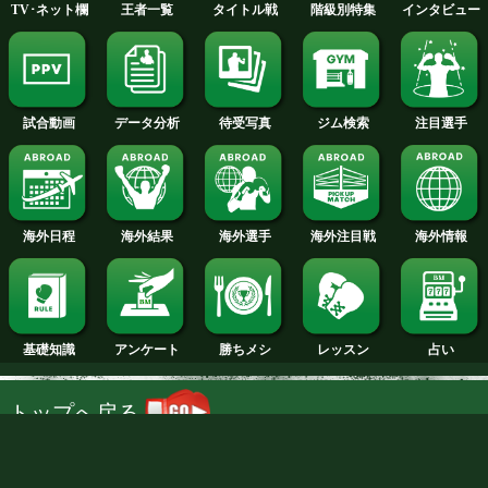
TALE OF THE TAPE
インタビューへ
山﨑 海斗 選手名鑑へ
スーパーバンタム級+PLUS
試合日程
試合結果
新人王
ランキング
NTT DOCOMO, INC.