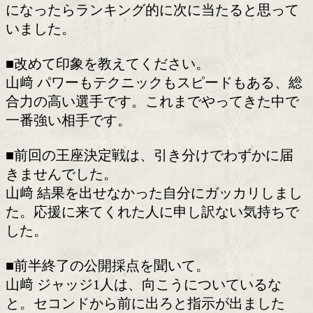
む。3度目の挑戦。今度こそ、その拳で
ける。
あと一歩届かなかった悔しさを、どう
えるか――。
■石井選手との王座決定戦が決まりまし
山﨑 いつかやる相手だと思っていまし
だとは思いませんでした。ただ、チャン
になったらランキング的に次に当たると
いました。
■改めて印象を教えてください。
山﨑 パワーもテクニックもスピードも