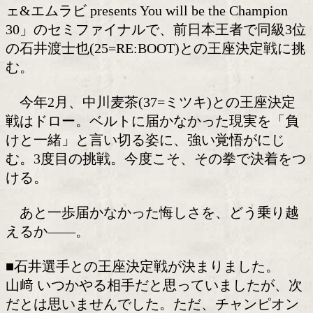
3度目の正直で獲る!
OPBF東洋太平洋スーパーバンタム級2
﨑海斗(27=六島)が、6月7日(日)、大阪
区民センターで開催される「コスメフェ
ェ&エムラビ presents You will be the Cha
30」のセミファイナルで、前日本王者で
の石井渡士也(25=RE:BOOT)との王座
む。
今年2月、中川麦茶(37=ミツキ)との王
戦はドロー。ベルトに届かなかった現実
けと一緒」と言い切る姿に、強い覚悟が