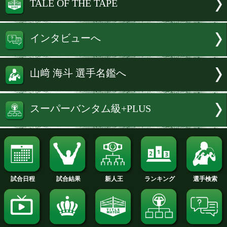
なかったら意味がないので、(負けと)一
ね。
■何が足りなかったと思いますか?
山﨑 気持ちです。いつも倒して勝ちた
ているが、前回は判定でもいいから勝ち
わったので、中に入っても手数が足りな
なと思いました。倒しにいく姿勢が大事
再認識しました。
続きはインタビューへ
試合速報・勝ち予想結果へ