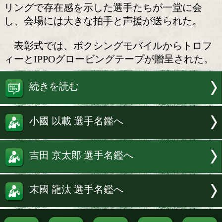
4月度月間賞表彰式
東日本ボクシング協会が選定する4月
の表彰式が29日、後楽園ホールで行われ
受賞者がリング上で喜びと決意を語った
リングで存在感を示した選手たちが一堂
し、会場には大きな拍手と声援が送られ
表彰式では、ボクシングモバイルから
ィーとIPPOグロービングテープが贈呈
続きを読む