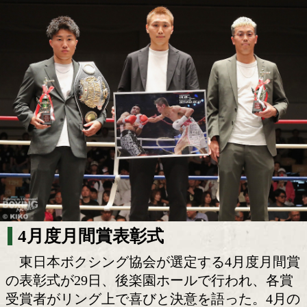
小國以載が初の月間MVP受賞! タパレス
価