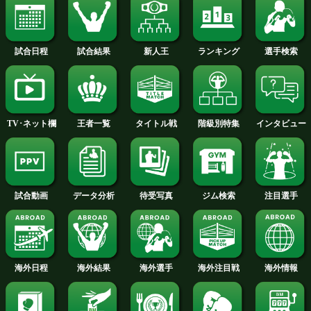
小國 以載 選手名鑑へ
吉田 京太郎 選手名鑑へ
末國 龍汰 選手名鑑へ
試合日程
試合結果
新人王
ランキング