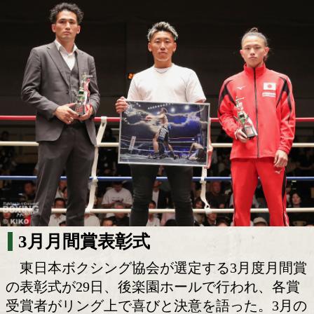
奈良井翼が月間MVP初受賞! 波田大和戦
た