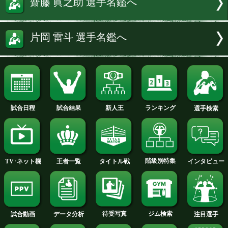
試合速報・勝ち予想結果へ
試合速報・勝ち予想結果へ
奈良井 翼 選手名鑑へ
齋藤 眞之助 選手名鑑へ
片岡 雷斗 選手名鑑へ