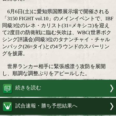
矢吹正道(緑)が世界ランカー
ー!
IBF(国際ボクシング連盟)フライ級王
正道(33=緑)が29日、名古屋市内のジム
公開した。
6月6日(土)に愛知県国際展示場で開催
「3150 FIGHT vol.10」のメインイベント
同級3位のレネ・カリスト(31=メキシコ)
て2度目の防衛戦に臨む矢吹は、WBC(
シング評議会)同級3位のタナンチャイ・
ンパック(26=タイ)との4ラウンドのスパ
グを披露。