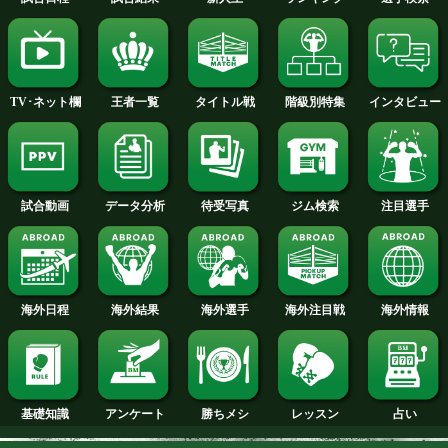
矢吹 正道 選手名鑑へ
タナンチャイ チャルンパック 選手
へ
フライ級+PLUS
試合日程
試合結果
新人王
ランキング