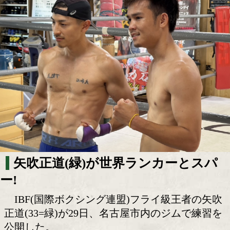
矢吹正道! 開催危機にも動じず!