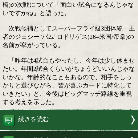
井上尚弥(大橋)
大橋ボクシングジムの大橋秀行会長が2
横浜市内のジムで囲み取材に応じ、世界
ーバンタム級4団体統一王者の井上尚弥(3
橋)の次戦について「面白い試合になる
いですかね」と語った。
次戦候補としてスーパーフライ級3団
者のジェシー"バム"ロドリゲス(26=米国/
名前が挙がっている。
「昨年は4試合もやったし、今年は少