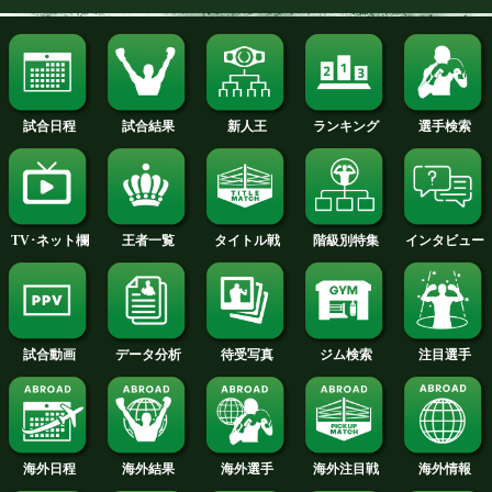
井上 尚弥 選手名鑑へ
井上 拓真 選手名鑑へ
ジェシー ロドリゲス 選手名鑑へ
那須川 天心 選手名鑑へ
スーパーバンタム級+PLUS