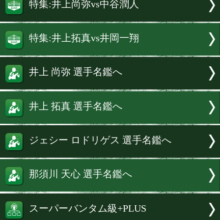
たい。年間2試合くらいがちょうどいい
いかな。年齢的なこともあるので、相手
かりと選びながら、皆が喜ぶカードに特
いきたい」と、今後はビッグマッチ路線
する考えを示した。
続きを読む
特集:井上尚弥vs中谷潤人
特集:井上拓真vs井岡一翔