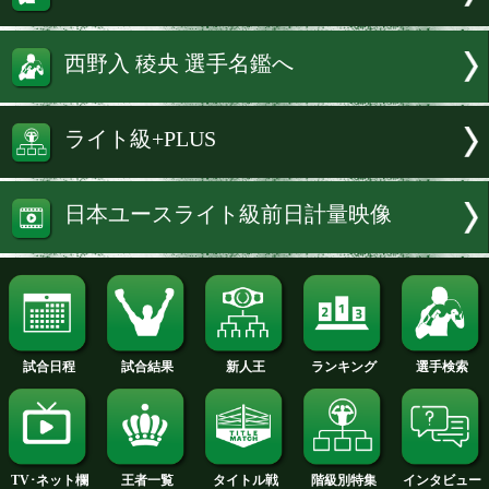
続きを読む
試合速報・勝ち予想結果へ
TALE OF THE TAPE
橋本 舞孔 選手名鑑へ
西野入 稜央 選手名鑑へ
ライト級+PLUS