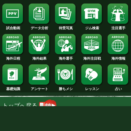
日本ユースライト級前日計量映像
試合日程
試合結果
新人王
ランキング
階級別特集
王者一覧
タイトル戦
TV･ネット欄
NTT DOCOMO, INC.