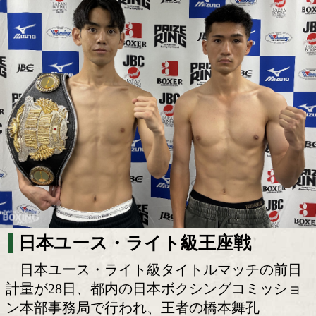
日本ユース王者・橋本舞孔が初防衛戦へ!
稜央も闘志!