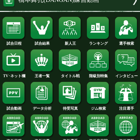
試合日程とTALE OF THE TAPE
橋本 舞孔 選手名鑑へ
ライト級+PLUS
橋本舞孔(DANGAN)練習動画
試合日程
試合結果
新人王
ランキング