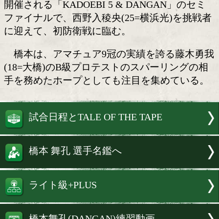
日本ユース王者の橋本舞孔
(DANGAN)
日本ユース・ライト級王者の橋本舞孔
(21=DANGAN)が5月29日(金)、後楽園
開催される「KADOEBI 5 & DANGAN
ファイナルで、西野入稜央(25=横浜光)
に迎えて、初防衛戦に臨む。
橋本は、アマチュア9冠の実績を誇る
(18=大橋)のB級プロテストのスパーリ
手を務めたホープとしても注目を集めて