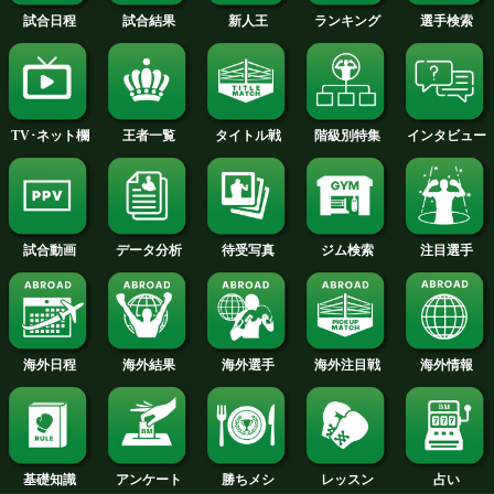
続きはインタビューへ
試合速報・勝ち予想結果へ
TALE OF THE TAPE
インタビューへ
仲里 周磨 選手名鑑へ
ライト級+PLUS