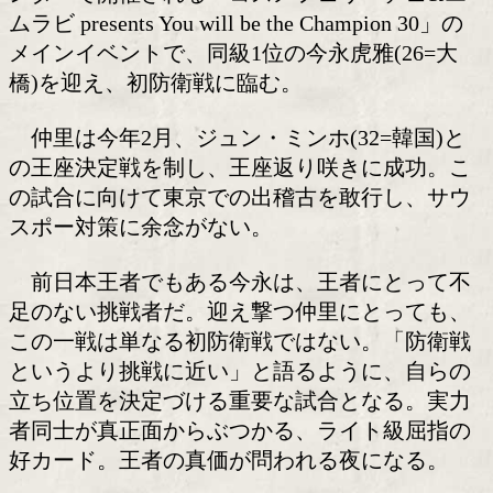
大阪でV1戦に臨む仲里周磨(
ワ)
OPBF東洋太平洋ライト級王者の仲里周磨
オキナワ)は、6月7日(日)、大阪市立住
ンターで開催される「コスメフェリーチ
ムラビ presents You will be the Champio
メインイベントで、同級1位の今永虎雅(2
橋)を迎え、初防衛戦に臨む。
仲里は今年2月、ジュン・ミンホ(32=韓
の王座決定戦を制し、王座返り咲きに成
の試合に向けて東京での出稽古を敢行し
スポー対策に余念がない。