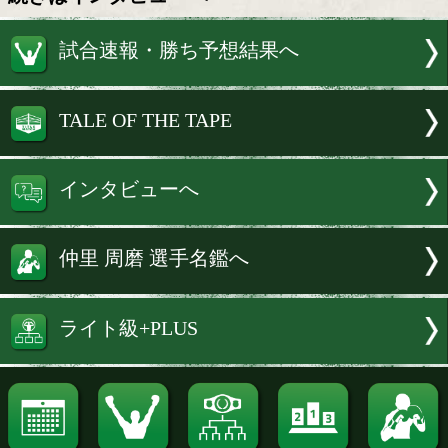
しては、なかなか出てこないので、戸惑
るようでした。距離が届かなかったら入
でしたが、ジャブの差し合いでポイント
ていたので、無理に行かずに。ダウンを
パンチ(右ストレート)は狙っていたパン
た。
■繁会長(実父)とはどのような取り組み
るのでしょうか?
仲里 最近は、細かい打ち合わせが多く
た。より相手を研究するようになり、試
しています。基本的には"最後は倒せ"と
ますが。