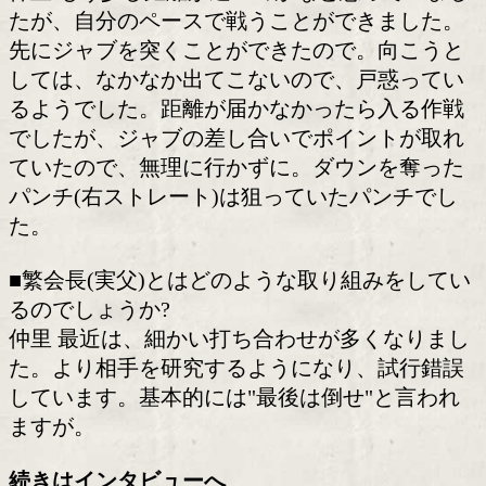
■改めて、印象を教えてください。
仲里 アマチュアから培ってきたキャリ
ますし、総合的に強い相手です。しかし
とは噛み合うと思います。
■仲里選手は、これまでサウスポーとの
多いですが。
仲里 苦手ではないですが、やっぱり右
がいいですよ(笑)。
■前回の王座決定戦を振り返って。
仲里 もう少し距離が遠いのかなと思っ
たが、自分のペースで戦うことができま
先にジャブを突くことができたので。向