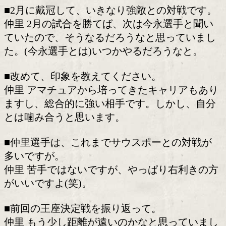
前日本王者でもある今永は、王者にと
足のない挑戦者だ。迎え撃つ仲里にとっ
この一戦は単なる初防衛戦ではない。「
というより挑戦に近い」と語るように、
立ち位置を決定づける重要な試合となる
者同士が真正面からぶつかる、ライト級
好カード。王者の真価が問われる夜にな
■2月に戴冠して、いきなり強敵との対
仲里 2月の試合を勝てば、次は今永選手
ていたので、そうなるだろうなと思って
た。(今永選手とは)いつかやるだろうな