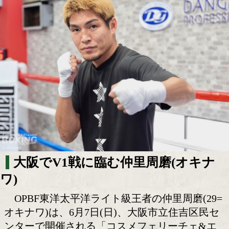
初防衛戦は最大の試練 仲里周磨が挑む