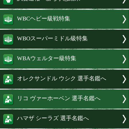
同級1位のジャフラム・ギヤソフ(32=ウ
タン)と、WBA世界同級6位、WBO世界
のジャック・カテラル(32=英)が追加さ
続きを読む
試合速報・勝ち予想結果へ
WBCヘビー級戦特集
WBOスーパーミドル級特集