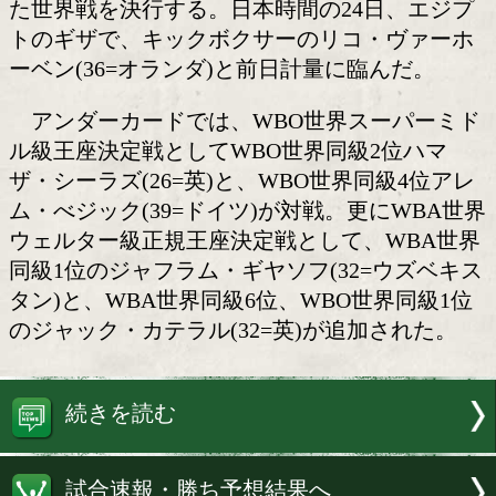
ボクサーvsキックボクサー
WBAスーパー・WBC・IBF世界ヘビ
オレサンドル・ウシク(39=ウクライナ)
ボクサーのレジェンドと、WBC王座の
た世界戦を決行する。日本時間の24日、
トのギザで、キックボクサーのリコ・ヴ
ーベン(36=オランダ)と前日計量に臨ん
アンダーカードでは、WBO世界スー
ル級王座決定戦としてWBO世界同級2位
ザ・シーラズ(26=英)と、WBO世界同級
ム・べジック(39=ドイツ)が対戦。更にW
ウェルター級正規王座決定戦として、W