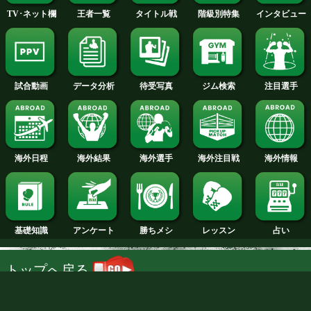
河合vs郭 勝ちコメ動画
中川vs小林 勝ちコメ動画
試合日程
試合結果
新人王
ランキング
階級別特集
王者一覧
タイトル戦
TV･ネット欄