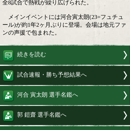
白熱!
フュチュールボクシングジム主催の「To 
Future vol.35」が17日、KBS京都ホー
全8試合で熱戦が繰り広げられた。
メインイベントには河合寅太朗(23=フ
ール)が約1年2ヶ月ぶりに登場。会場は
ンの声援で包まれた。
続きを読む