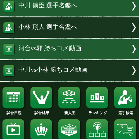
試合速報・勝ち予想結果へ
河合 寅太朗 選手名鑑へ
郭 鎧齋 選手名鑑へ
中川 徳臣 選手名鑑へ
小林 翔人 選手名鑑へ