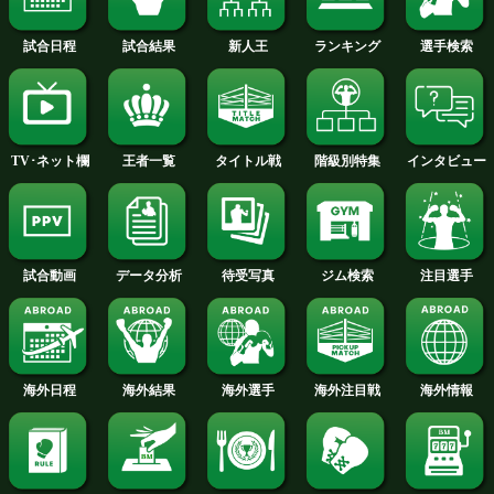
眞下 公翔 選手名鑑へ
フェザー級+PLUS
山辺vs眞下 前日計量動画
試合日程
試合結果
新人王
ランキング