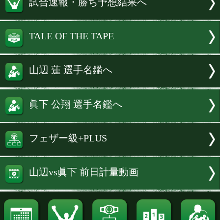
に現状打破を懸ける中、連勝街道を突き
か、それとも下剋上が起こるのか。
注目のフェザー級8回戦を前に、両者
クリアした。
続きを読む
試合速報・勝ち予想結果へ
TALE OF THE TAPE
山辺 蓮 選手名鑑へ