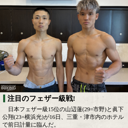
三重・津で激突! 山辺蓮が地元凱旋! 眞
起戦に闘志