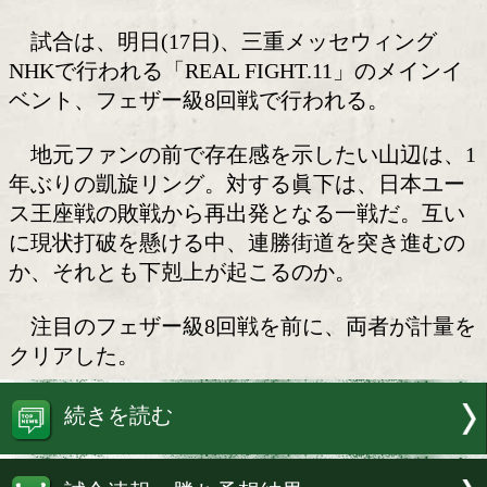
注目のフェザー級戦!
日本フェザー級15位の山辺蓮(29=市野
公翔(23=横浜光)が16日、三重・津市内
で前日計量に臨んだ。
試合は、明日(17日)、三重メッセウィ
NHKで行われる「REAL FIGHT.11」の
ベント、フェザー級8回戦で行われる。
地元ファンの前で存在感を示したい山
年ぶりの凱旋リング。対する眞下は、日
ス王座戦の敗戦から再出発となる一戦だ