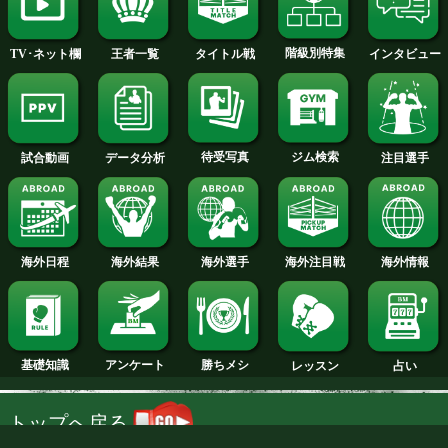
高 優一郎 選手名鑑へ
フェザー級+PLUS
試合日程
試合結果
新人王
ランキング
階級別特集
王者一覧
タイトル戦
TV･ネット欄