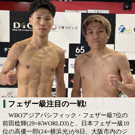
前田稔輝と高優一郎が激突! フェザー級
らす注目対決