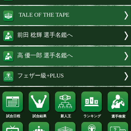
ている。5月6日に武藤涼太(21=松田)が
アパシフィック王座を獲得し、新たな主
が台頭する中、実績派と新鋭が真っ向か
かる注目カードが実現する。
続きを読む
試合速報・勝ち予想結果へ
TALE OF THE TAPE
前田 稔輝 選手名鑑へ