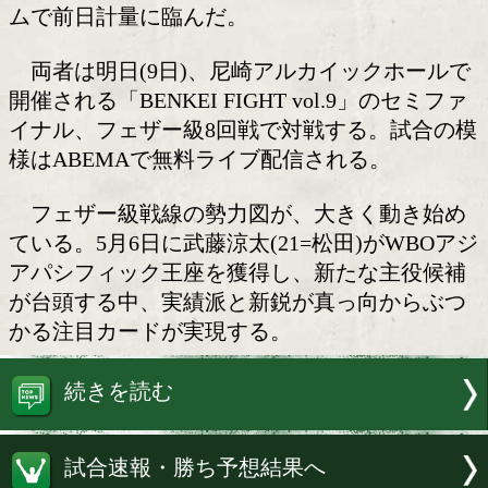
フェザー級注目の一戦!
WBOアジアパシフィック・フェザー級
前田稔輝(29=KWORLD3)と、日本フェザ
位の高優一郎(24=横浜光)が8日、大阪市
ムで前日計量に臨んだ。
両者は明日(9日)、尼崎アルカイック
開催される「BENKEI FIGHT vol.9」
イナル、フェザー級8回戦で対戦する。
様はABEMAで無料ライブ配信される。
フェザー級戦線の勢力図が、大きく動