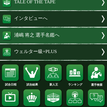
したが。
浦嶋 秀でたものがない分、これといっ
ないと思っています。強い選手って、何
出していますよね。でも、自分は何でも
タイプ。ポケモンでいうと、相手が水タ
ら草、草タイプなら炎、みたいに相性を
いきたい。前にも出られるし、足も使え
ムジュ相手に効果抜群の戦法を見つけて
いきたいです。
続きはインタビューへ
続きを読む