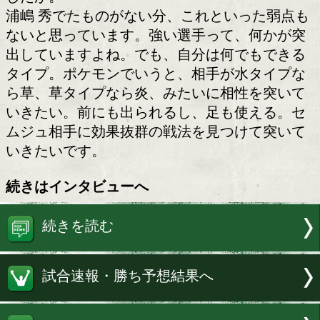
っている相手が全員、体力を消耗してい
で、相当疲れるんだろうなと。
■自身をどのようなボクサーだと思います
浦嶋 自分でもよくわからないですね。
ンファイターではありません。見た目か
言われることが多いんですが(笑)。アマ
時代は足を使って、カウンターとボディ
でした。ただ、プロになる前に2年離れ
プロになってからもしっくりきていなく
前回の皆川戦は、前に出た方が効率が良
断して、あの戦法を取りました。
■先ほど、絶対的なパンチがないと話し