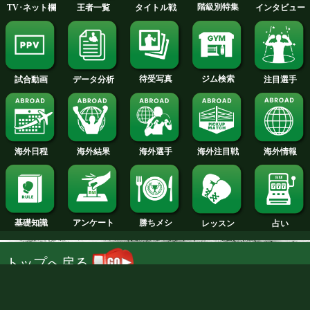
試合速報・勝ち予想結果へ
TALE OF THE TAPE
インタビューへ
浦嶋 将之 選手名鑑へ
ウェルター級+PLUS
NTT DOCOMO, INC.