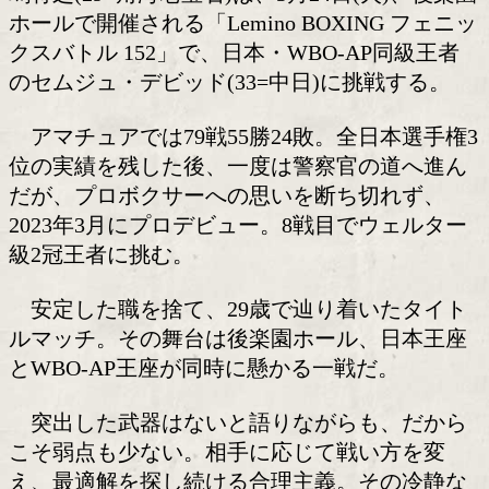
タイトル初挑戦の浦嶋将之(角
石)
日本ウェルター級1位、WBO-AP同級
嶋将之(29=角海老宝石)は、3月24日(火
ホールで開催される「Lemino BOXING
クスバトル 152」で、日本・WBO-AP
のセムジュ・デビッド(33=中日)に挑戦
アマチュアでは79戦55勝24敗。全日本
位の実績を残した後、一度は警察官の道
だが、プロボクサーへの思いを断ち切れ
2023年3月にプロデビュー。8戦目でウ