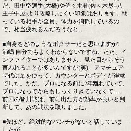
昨年の夏に大阪でランカー対決を制して
ランカーが抜けてチャンスが回ってきま
■勝てば、ウェルター級2冠王者です。
浦嶋
コスパ(コストパフォーマンス)がい
よね。1試合で2本獲れるのはデカくない
か。
■しかし、チャンピオンは強いですよ。
浦嶋 ですね。テクニックがあって、チ
ンになるべくしてなった選手だなと思い
とはいえ、倒さないといけない相手です
だ、田中空選手(大橋)や佐々木君(佐々木
王子中屋)より攻略しにくい印象はあり