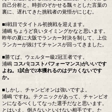
級2冠王者に挑む。
安定した職を捨て、29歳で辿り着いた
ルマッチ。その舞台は後楽園ホール、日
とWBO-AP王座が同時に懸かる一戦だ。
突出した武器はないと語りながらも、
こそ弱点も少ない。相手に応じて戦い方
え、最適解を探し続ける合理主義。その
自己分析と、時折のぞかせる飄々とした
裏に、遅れてきた挑戦者の覚悟がにじむ
■8戦目でタイトル初挑戦を迎えます。
浦嶋 ちょうど良いタイミングかなと思