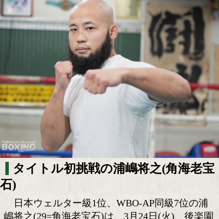
コスパ最強? 8戦目で2冠挑戦。浦嶋将之
義ボクシング