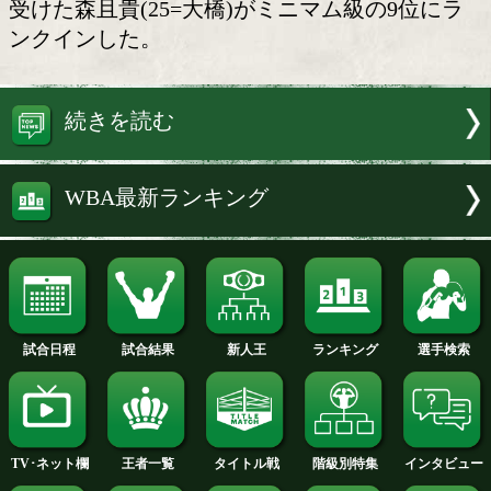
森且貴(大橋)9位
WBA(世界ボクシング協会)が2日、最
ランキングを発表、4度目の挑戦で日本
き、同門の先輩、井上尚弥(32=大橋)か
受けた森且貴(25=大橋)がミニマム級の9
ンクインした。
続きを読む
WBA最新ランキング