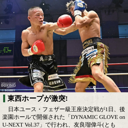
日本ユース・フェザー級王座決定戦! 友
vs眞下公翔!