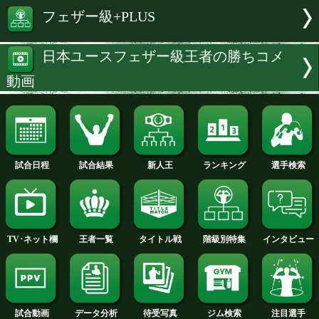
特集:友良瑠偉斗vs眞下公翔
友良 瑠偉斗 選手名鑑へ
眞下 公翔 選手名鑑へ
フェザー級+PLUS
日本ユースフェザー級王者の勝ち
動画