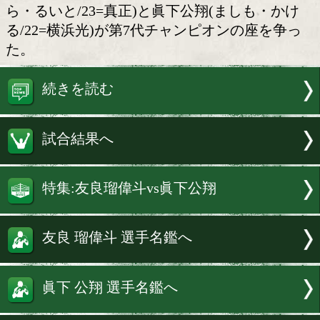
東西ホープが激突!
日本ユース・フェザー級王座決定戦が
楽園ホールで開催された「DYNAMIC GLO
U-NEXT Vol.37」で行われ、友良瑠偉斗
ら・るいと/23=真正)と眞下公翔(ましも
る/22=横浜光)が第7代チャンピオンの座
た。
続きを読む
試合結果へ