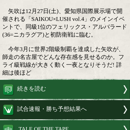
12月27日(土)愛知!
SAIKOU×LUSHプロモーションは31
で記者会見を開き、IBF(国際ボクシング
ライ級王者・矢吹正道(33=緑)の次戦を
した。
矢吹は12月27日(土)、愛知県国際展示
催される「SAIKOU×LUSH vol.4」の
ントで、同級1位のフェリックス・アル
(36=ニカラグア)と初防衛戦に臨む。
今年3月に世界2階級制覇を達成した矢
師走の名古屋でどんな存在感を見せるの