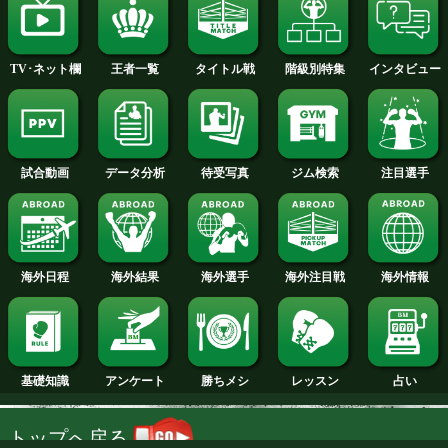
フライ級+PLUS
矢吹正道(緑)会見動画
試合日程
試合結果
新人王
ランキング