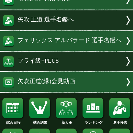
ライ級戦線が大きく動く一夜となりそうだ
細は後ほど
続きを読む
試合速報・勝ち予想結果へ
TALE OF THE TAPE
矢吹 正道 選手名鑑へ
フェリックス アルバラード 選手名