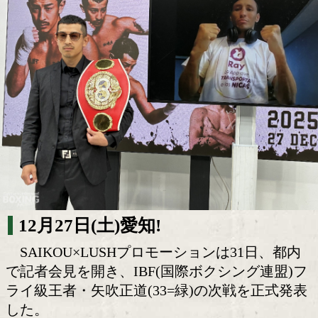
矢吹正道が師走の愛知で初防衛戦へ