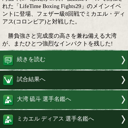
大湾硫斗(志成)がメインイベ
魅せた!
WBO(世界ボクシング機構)フェザー級
湾硫斗(27=志成)が29日、後楽園ホール
れた「LifeTime Boxing Fights29」の
ントに登場、フェザー級8回戦でミカエ
アス(コロンビア)と対戦した。
勝負強さと完成度の高さを兼ね備える
が、またひとつ強烈なインパクトを残し
続きを読む