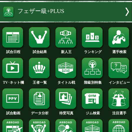
試合結果へ
大湾 硫斗 選手名鑑へ
ミカエル ディアス 選手名鑑へ
フェザー級+PLUS