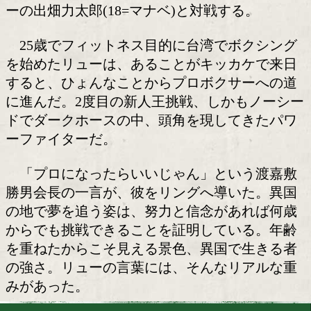
リュー・チャーウェイ(35=渡嘉
台湾出身のボクサー、リュー・チャー
(35=渡嘉敷)は、11月3日(月・祝)、後
で行われる東日本新人王決勝戦で高校生
ーの出畑力太郎(18=マナベ)と対戦する
25歳でフィットネス目的に台湾でボク
を始めたリューは、あることがキッカケ
すると、ひょんなことからプロボクサー
に進んだ。2度目の新人王挑戦、しかも
ドでダークホースの中、頭角を現してき
ーファイターだ。