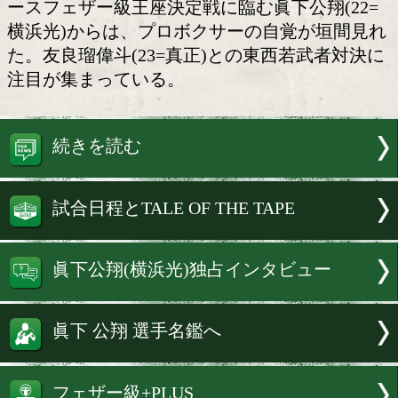
眞下公翔(22=横浜光)
11月1日(土)に東京・後楽園ホールで
る「DYNAMIC GLOVE on U-NEXT」
ースフェザー級王座決定戦に臨む眞下公翔
横浜光)からは、プロボクサーの自覚が
た。友良瑠偉斗(23=真正)との東西若武
注目が集まっている。
続きを読む