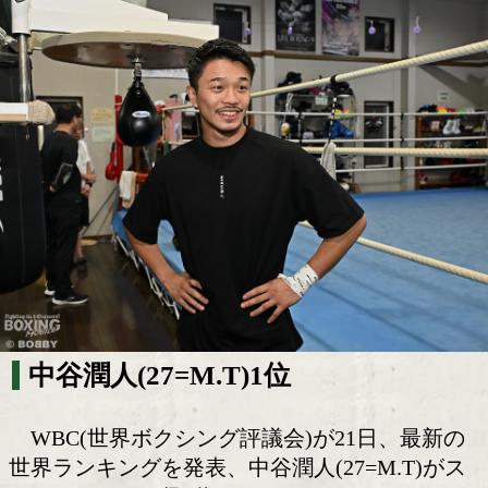
中谷潤人はSバンタム級1位! 井岡一翔は
級5位!