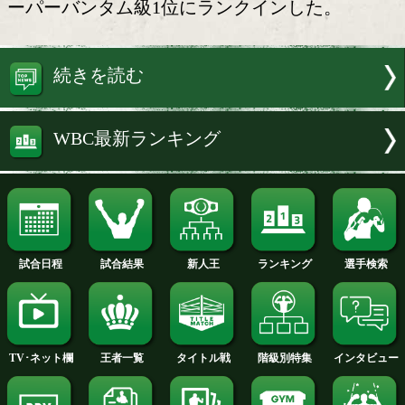
中谷潤人(27=M.T)1位
WBC(世界ボクシング評議会)が21日
世界ランキングを発表、中谷潤人(27=M.
ーパーバンタム級1位にランクインした
続きを読む
WBC最新ランキング