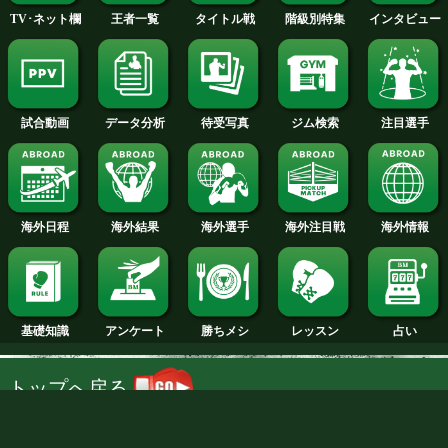
スーパーバンタム級+PLUS
日本スーパーバンタム級挑戦者決
前日計量動画
試合日程
試合結果
新人王
ランキング
階級別特集
王者一覧
タイトル戦
TV･ネット欄