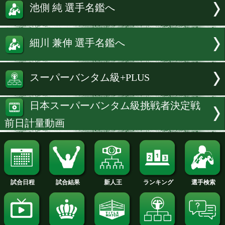
続きを読む
試合速報・勝ち予想結果へ
TALE OF THE TAPE
池側 純 選手名鑑へ
細川 兼伸 選手名鑑へ