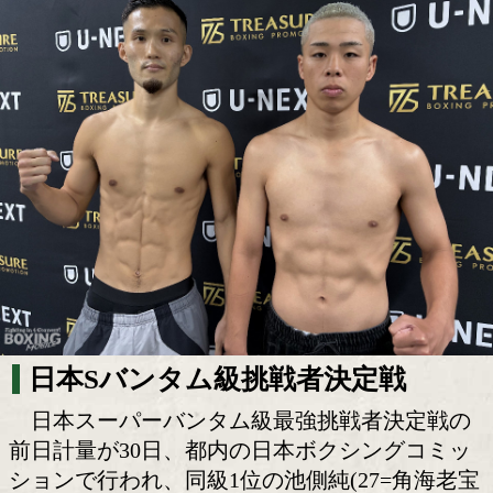
池側純と細川兼伸がSバンタム級挑戦権
激突!