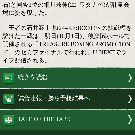
日本Sバンタム級挑戦者決定戦
日本スーパーバンタム級最強挑戦者決
前日計量が30日、都内の日本ボクシング
ションで行われ、同級1位の池側純(27=
石)と同級2位の細川兼伸(22=ワタナベ)
場に姿を現した。
王者の石井渡士也(24=RE:BOOT)への
懸けた一戦は、明日(10月1日)、後楽園
開催される「TREASURE BOXING PROM
10」のセミファイナルで行われ、U-NEX
イブ配信される。