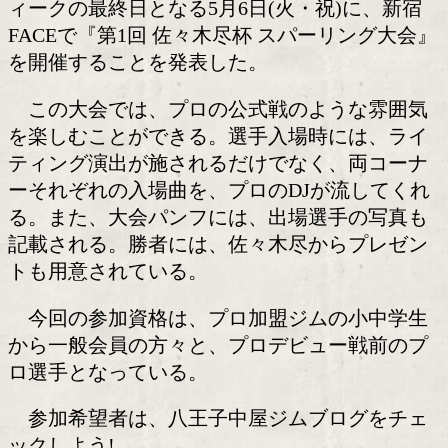
参加申し込み開始
日本人初のウェルター級世界チャンピ
目指して準備を進めている佐々木尽(23)
する八王子中屋ジムが7日、今年のゴー
ィークの最終日となる5月6日(火・祝)に
FACEで『第1回 佐々木尽杯 スパーリン
を開催することを発表した。
この大会では、プロの公式戦のような
を楽しむことができる。選手入場時には
ティング演出が施されるだけでなく、両
ーそれぞれの入場曲を、プロのDJが流
る。また、大会パンフには、出場選手の