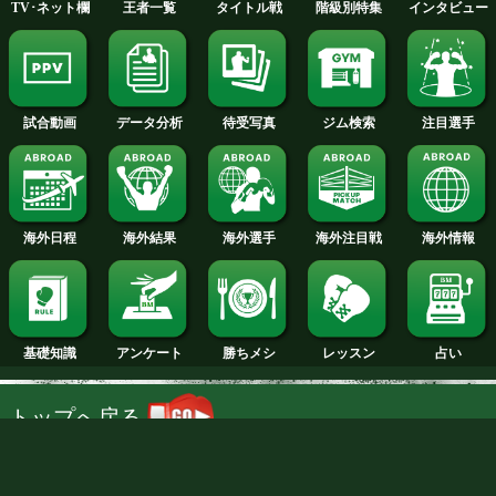
PV動画
試合日程
試合結果
新人王
ランキング
階級別特集
王者一覧
タイトル戦
TV･ネット欄
NTT DOCOMO, INC.