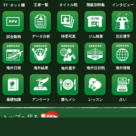
日本最新ランキングへ
試合日程
試合結果
新人王
ランキング
階級別特集
王者一覧
タイトル戦
TV･ネット欄
待受写真
ジム検索
データ分析
試合動画