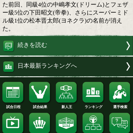
中嶋孝文
30日、日本ボクシングコミッションよ
最新ランキングが発表された。昨日お伝
とおり、スーパーバンタム級王者の大竹
子)が王座を返上し、大竹は5位に下がっ
た前回、同級4位の中嶋孝文(ドリーム)
ー級5位の下田昭文(帝拳)、さらにスー
ル級1位の松本晋太郎(ヨネクラ)の名前
た。
続きを読む