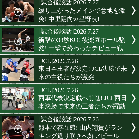
[試合後会見]2026.8.1
衝撃のKO決着! 日本スーパ
イト級戦は激震
[試合後談話]2026.8.1
世界を見据える堀池空希! 
戦で見せた進化の拳
[試合後談話]2026.7.29
だから新人王戦は面白い! 
わせと初KOで沸いた熱戦の
[試合後談話]2026.7.27
繰り上がったメインで意地
突! 中里陽向vs星野凌!