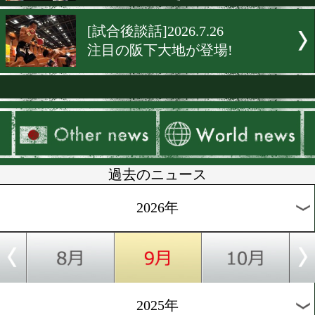
[試合後談話]2026.7.27
衝撃の38秒KO! 後楽園ホー
然! 一撃で終わったデビュ
[JCL]2026.7.26
東日本王者が決定! JCL決
来の主役たちが激突
[JCL]2026.7.26
西軍代表決定戦へ前進! JC
本決勝で未来の王者たちが
[試合後談話]2026.7.26
熊本で存在感! 山内翔貴が