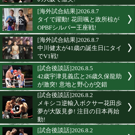
[試合後会見]2026.8.9
福岡でTheアウトボクシング
インファイト!
[試合後談話]2026.8.9
エスピノサ力と高橋秀太が
の大阪で激突!
[海外試合結果]2026.8.7
タイで躍動! 花田颯と政所
OPBFシルバー王座戦!
[海外試合結果]2026.8.7
中川健太が41歳の誕生日に
でV1戦!