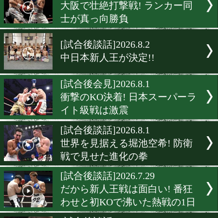
[試合後談話]2026.8.5
42歳宇津見義広と26歳久保
が激突! 意地と野心が交錯
[試合後談話]2026.8.2
メキシコ逆輸入ボクサー花
夢が大阪見参! 注目の日本
動!
[試合後談話]2026.8.2
大阪で壮絶打撃戦! ランカ
士が真っ向勝負
[試合後談話]2026.8.2
中日本新人王が決定!!