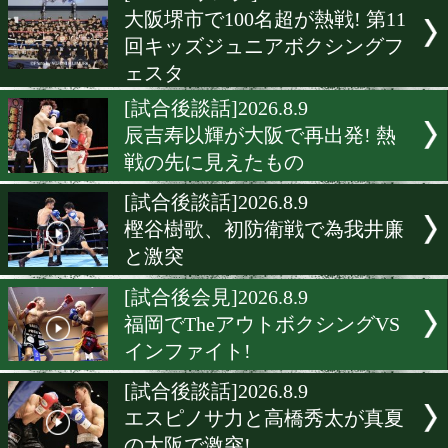
▶
新着
KO KiNG
ダイエット
女子情報
rscproduct
[スパーリング]2026.8.10
大阪堺市で100名超が熱戦! 
回キッズジュニアボクシン
ェスタ
[試合後談話]2026.8.9
辰吉寿以輝が大阪で再出発!
戦の先に見えたもの
[試合後談話]2026.8.9
樫谷樹歌、初防衛戦で為我
と激突