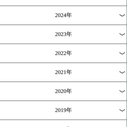
キング返り咲きへ好アピー
[試合後談話]2026.7.26
注目の阪下大地が登場!
過去のニュース
2026年