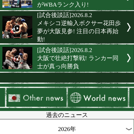
[世界戦発表会見]2026.8.3
坪井智也が5戦目で世界獲り
「圧倒的に勝つ」と王座奪
言
[ショートインタビュー]2026.
宮澤蓮斗が1年越しの世界
ス挑戦「ここは通過点」
[入門]2026.8.3
世界王者への第一歩! イン
ハイ準優勝の太田在音が六
ム入り
[ランキング]2026.8.3
世界への扉が開く! 但馬ミ