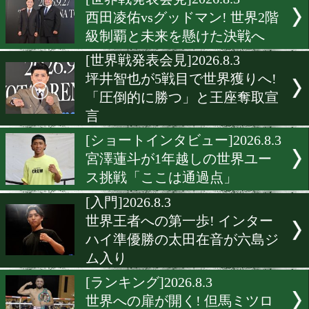
富施郁哉との激突で真価が
れる
[告知]2026.8.4
日本ユース王者・丸元大五
初出演! 「だいごのNO BOX
NO LIFE」配信中
[インタビュー]2026.8.4
KOへの本能を武器に――
大が聖地・後楽園ホールで
獲りへ
[世界戦発表会見]2026.8.3
西田凌佑vsグッドマン! 世界
級制覇と未来を懸けた決戦