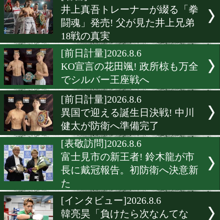
▶
新着
KO KiNG
ダイエット
女子情報
rscproduct
[著書]2026.8.6
井上真吾トレーナーが綴る
闘魂」発売! 父が見た井上
18戦の真実
[前日計量]2026.8.6
KO宣言の花田颯! 政所椋も
でシルバー王座戦へ
[前日計量]2026.8.6
異国で迎える誕生日決戦! 
健太が防衛へ準備完了
[表敬訪問]2026.8.6