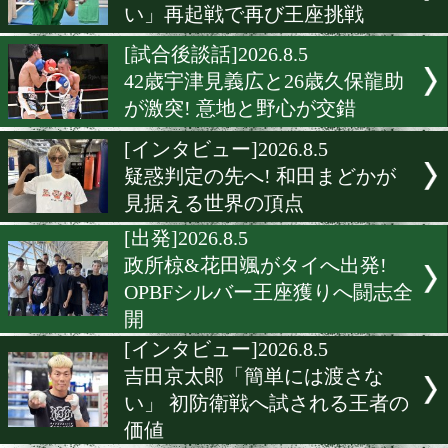
富士見市の新王者! 鈴木龍
長に戴冠報告。初防衛へ決
た
[インタビュー]2026.8.6
韓亮昊「負けたら次なんて
い」再起戦で再び王座挑戦
[試合後談話]2026.8.5
42歳宇津見義広と26歳久保
が激突! 意地と野心が交錯
[インタビュー]2026.8.5
疑惑判定の先へ! 和田まど
見据える世界の頂点