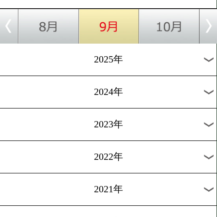
がWBAランク入り!
[試合後談話]2026.8.2
メキシコ逆輸入ボクサー花
夢が大阪見参! 注目の日本
動!
[試合後談話]2026.8.2
大阪で壮絶打撃戦! ランカ
士が真っ向勝負