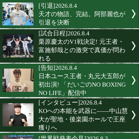
[出発]2026.8.5
政所椋&花田颯がタイへ出発
OPBFシルバー王座獲りへ
開
[インタビュー]2026.8.5
吉田京太郎「簡単には渡さ
い」 初防衛戦へ試される王
価値
[引退]2026.8.4
天才の物語、完結。阿部麗
引退を決断
[試合日程]2026.8.4
栗原慶太のV1戦決定! 元王