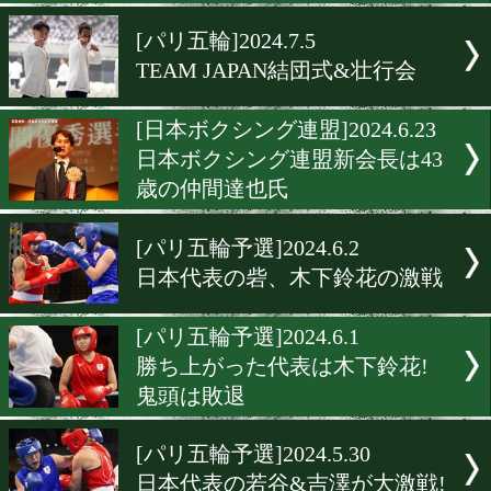
の岡澤セオンが初戦敗退!
[パリ五輪]2024.7.18
金メダルを誓い、原田周大
澤セオンが出発
[パリ五輪]2024.7.11
日本代表の原田&岡澤が公
習
[パリ五輪]2024.7.6
堤麗斗・篠原光が五輪優勝
とスパー
[パリ五輪]2024.7.5
TEAM JAPAN結団式&壮行