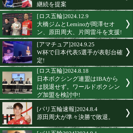
[目指せロス五輪]2025.7.7
ワールドボクシングカップ 
タナ2025で日本勢が健闘
[ロス五輪]2025.3.18
IOC理事会が五輪ボクシン
継続を提案
[ロス五輪]2024.12.9
大橋ジムとLeminoが岡澤セ
ン、原田周大、片岡雷斗を
[アマチュア]2024.9.25
W杯で日本代表5選手が表
定!