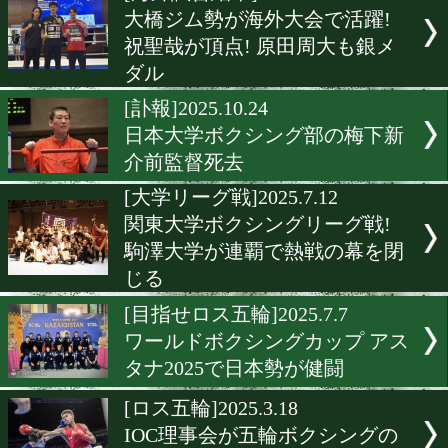
▶
新着
KO KiNG
ダイエット
女子情報
rscproduct
[海外試合結果]2026.8.1
大橋ジム勢が海外大会で活
祝聖哉が頂点! 原田周大も
ダル
[訃報]2025.10.24
日本大学ボクシング部の梅
介前監督死去
[大学リーグ戦]2025.7.12
関東大学ボクシングリーグ
駒澤大学が連覇で熱戦の幕
じる