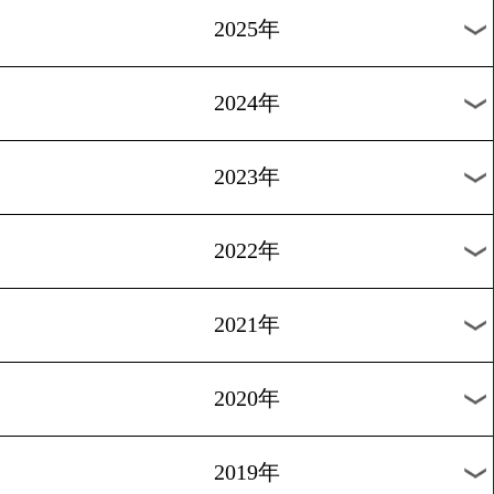
日本代表の若谷&吉澤が大激
[パリ五輪予選]2024.5.30
日本代表あと4名! 夢を賭け
闘続く
1
過去のニュース
2026年