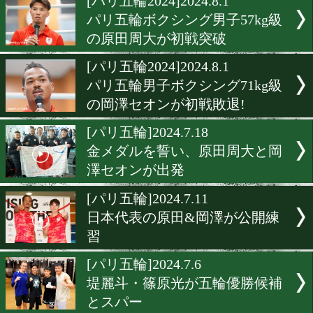
[ロス五輪]2024.8.18
日本ボクシング連盟はIBA
は脱退せず。ワールドボク
グ加盟を検討中!
[パリ五輪速報]2024.8.4
原田周大が準々決勝で敗退
[パリ五輪2024]2024.8.1
パリ五輪ボクシング男子57k
の原田周大が初戦突破
[パリ五輪2024]2024.8.1
パリ五輪男子ボクシング71k