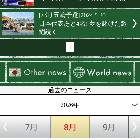
[日本ボクシング連盟]2024.6.
日本ボクシング連盟新会長は
歳の仲間達也氏
[パリ五輪予選]2024.6.2
日本代表の砦、木下鈴花の
[パリ五輪予選]2024.6.1
勝ち上がった代表は木下鈴
鬼頭は敗退
[パリ五輪予選]2024.5.30