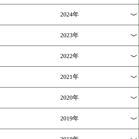
[海外試合結果]2026.6.14
次に井上尚弥に挑戦する可
があるバム
1
2
3
4
5
6
7
8
9
次へ
過去の海外ニュース
2026年