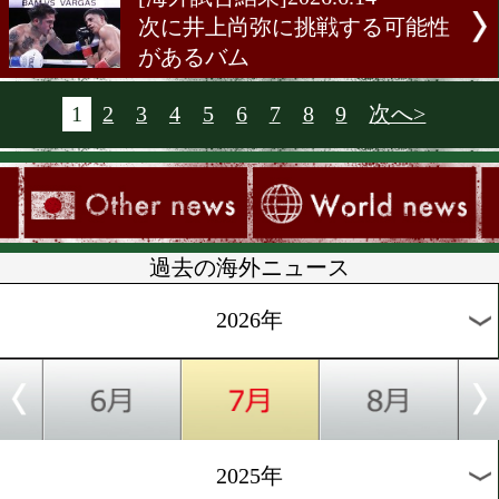
[海外試合日程]2026.6.21
ミニマム級2冠王者コラー
フライ級地域戦
[海外試合結果]2026.6.21
WBCスーパーフェザー級暫
座決定戦マグネッシvsガー
[海外前日計量]2026.6.20
世界ミニマム級2冠戦が挑
の変更、体重超過で地域戦
[海外試合結果]2026.6.15
WBAフライ級暫定戦ゴン
vsペレス