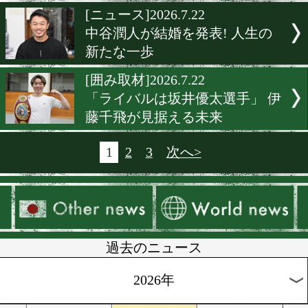
[記者会見]2026.7.24
亀田京之介の次戦決定! 中
人を苦しめた難敵迎撃!
[ベルト]2026.7.24
OPBFベルト到着! 但馬ミ
防衛戦へ決意新た
[世界戦発表会見]2026.7.23
歌舞伎町が熱狂! 井上拓真v
須川天心! 運命の再戦を正
表
[速報]2026.7.23
村田昴が練習中に負傷。8月
日の試合は中止