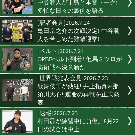
[会見]2026.7.27
井上拓真! 那須川天心との
ッチへ「返り討ち」を誓う
[イベント]2026.7.27
井上尚弥! バム戦に言及「
で戦いたい」
[オープン]2026.7.25
鹿児島に新たな拳の拠点! 
祐哉氏がジムをオープン
[TV情報]2026.7.24
中谷潤人が千鳥と本音トー
多忙な日々の裏側を語る