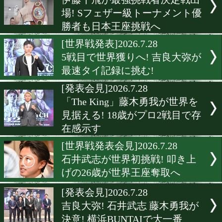
[表彰式]2026.7.29
チャンピオンカーニバル4
表彰! 池側純ら受賞者がさ
る飛躍誓う
[ニュース]2026.7.29
伊藤千飛が最強挑戦者決定
場! Sフェザー級トーナメ
勝者も日本王座挑戦へ
[世界戦発表]2026.7.28
5戦目で世界獲りへ! 吉良大
最速タイ記録に挑む!
[発表会見]2026.7.28
「The King」藤木勇我が世