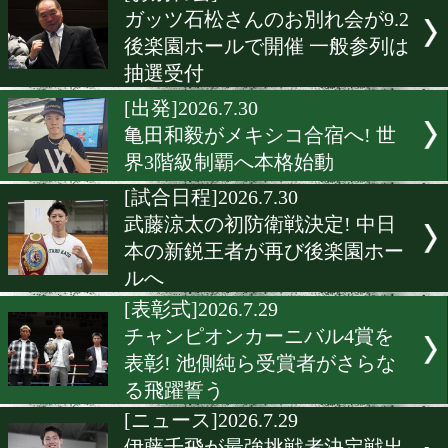
▶
新着
KO KiNG
ダイエット
女子情報
rscproduct
[お別れ会]2026.7.30
ガッツ石松さんのお別れ会が
後楽園ホールで開催 一般参
抽選受付
[出発]2026.7.30
亀田和毅がメキシコ合宿へ!
界3階級制覇へ本格始動
[試合日程]2026.7.30
武藤涼太の初防衛戦決定! 
本の新鋭王者が再び後楽園
ルへ