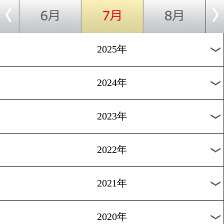
[ニュース]2026.7.22
中谷潤人が結婚を発表! 人
新たな一歩
[囲み取材]2026.7.22
「ライバルは坂井優太選手」
藤千飛が見据える未来
1
2
3
次へ>
過去のニュース