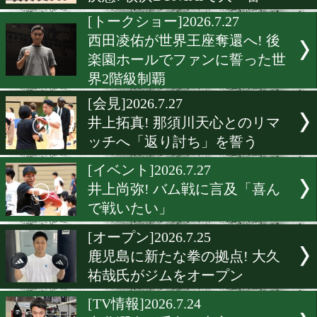
見据える! 18歳がプロ2戦
在感示す
[世界戦発表会見]2026.7.28
石井武志が世界初挑戦! 叩
げの26歳が世界王座奪取へ
[発表会見]2026.7.28
吉良大弥! 石井武志 藤木勇
決意! 横浜BUNTAIで大一番
[トークショー]2026.7.27
西田凌佑が世界王座奪還へ!
楽園ホールでファンに誓っ
界2階級制覇