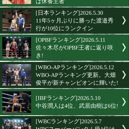
中谷潤人はスーパーバンタ
2位
[OPBFランキング]2026.6.3
佐々木尽がチャンピオン返
き
[WBAランキング]2026.6.1
バンタム級に動きあり! 堤
は休養王者
[日本ランキング]2026.5.30
11年5ヶ月ぶりに勝った渡
行が10位にランクイン
[OPBFランキング]2026.5.11