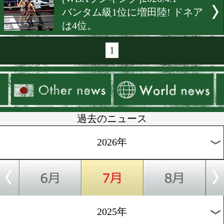
[WBOランキング]2026.5.4
WBO6位に小國以載がラン
ン!
[WBAランキング]2026.5.1
小國以載がWBA世界11位
クイン
[日本ランキング]2026.4.28
3人の日本チャンピオンが誕
[IBFランキング]2026.4.13
小國以載がIBF世界14位に
クイン!