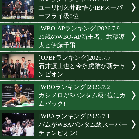
▶
新着
KO KiNG
ダイエット
女子情報
rscproduct
[IBFランキング]2026.7.10
ユーリ阿久井政悟がIBFス
ーフライ級8位
[WBO-APランキング]2026.7
21歳のWBO-AP新王者、武
太と伊藤千飛
[OPBFランキング]2026.7.7
石井渡士也と今永虎雅が新
ンピオン
[WBOランキング]2026.7.2