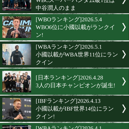
佐々木尽がOPBF王者に返
き!
[WBO-APランキング]2026.5.
WBO-APランキング更新。
俊平が新チャンピオンに輝
[IBFランキング]2026.5.10
中谷潤人は4位、武居由樹は
[WBCランキング]2026.5.7
WBCスーパーバンタム級1
中谷潤人のまま