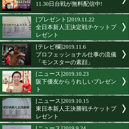
ジアクロがアスリート応援
ンペーンを実施
[店紹介]2020.3.6
関西へ行ったらこの店に行
し!
[告知]2020.3.5
小原佳太が東京ネットラジ
出演
[ニュース]2019.11.30
11.30日台戦が無料配信中!