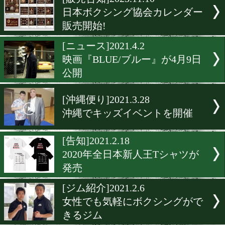
▶
新着
KO KiNG
ダイエット
女子情報
rscproduct
[販売告知]2023.11.10
日本ボクシング協会カレン
販売開始!
[ニュース]2021.4.2
映画『BLUE/ブルー』が4月
公開
[沖縄便り]2021.3.28
沖縄でキッズイベントを開
[告知]2021.2.18