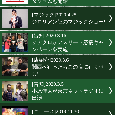
川嶋勝重氏がバース&ディ
演
[告知]2020.7.6
ジアクロが新商品を発売
[告知]2020.6.6
東日本ボクシング協会がイ
タグラムも開始
[マジック]2020.4.25
ジロリアン陸のマジックシ
[告知]2020.3.16