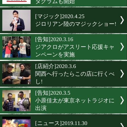
川嶋勝重氏がバース&ディ
演
[告知]2020.7.6
ジアクロが新商品を発売
[告知]2020.6.6
東日本ボクシング協会がイ
タグラムも開始
[マジック]2020.4.25
ジロリアン陸のマジックシ
[告知]2020.3.16