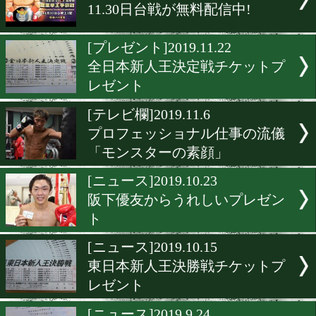
ジアクロがアスリート応援
ンペーンを実施
[店紹介]2020.3.6
関西へ行ったらこの店に行
し!
[告知]2020.3.5
小原佳太が東京ネットラジ
出演
[ニュース]2019.11.30
11.30日台戦が無料配信中!