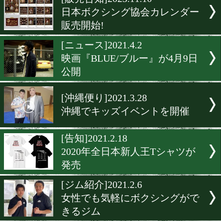
▶
新着
KO KiNG
ダイエット
女子情報
rscproduct
[販売告知]2023.11.10
日本ボクシング協会カレン
販売開始!
[ニュース]2021.4.2
映画『BLUE/ブルー』が4月
公開
[沖縄便り]2021.3.28
沖縄でキッズイベントを開
[告知]2021.2.18