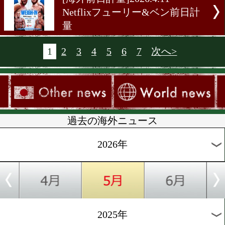
[海外前日計量]2026.5.2
WBA&WBOクルーザー級
一戦ラミレスvsべナビデス
[海外試合結果]2026.4.19
英ホープのウィティカーが
を炸裂
[海外交流戦]2026.4.18
開拓が続く現場へ! キルギ
LUSH事務所訪問
[海外試合結果]2026.4.12
フューリー&ベン Netflix in