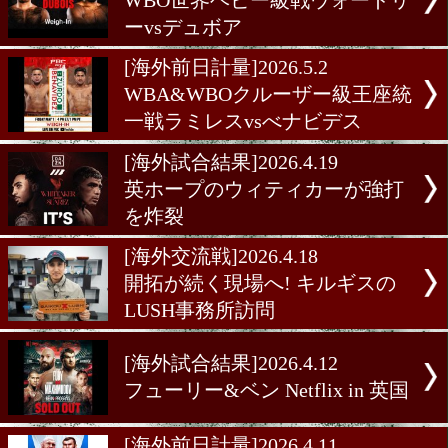
WBCミニマム級戦ジェルサ
vsクセ前日計量
[海外試合結果]2026.5.10
激闘!WBO世界ヘビー級戦
ードリーvsデュボア
[海外前日計量]2026.5.9
IBFフェザー級戦レオvsア
前日計量で体重超過
[海外前日計量]2026.5.9
WBO世界ヘビー級戦ウォ
ーvsデュボア