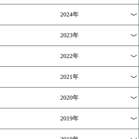
[海外前日計量]2026.4.11
Netflixフューリー&ベン前
量
1
2
3
4
5
6
7
次へ>
過去の海外ニュース
2026年