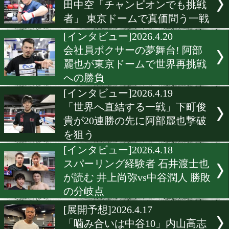
京ドーム初陣でタイトル奪
[トレーナー予想]2026.4.22
井上尚弥vs中谷潤人! 最強
が激突「倒し合い不可避」
レーナーが断言!
[インタビュー]2026.4.22
東京ドーム初陣。富岡浩介
ける気はしない」初防衛戦
す「積み上げ」の答え
[インタビュー]2026.4.21
田中空「チャンピオンでも
者」 東京ドームで真価問う