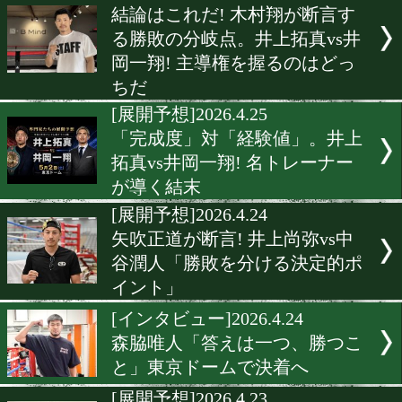
位・藤田健児に挑戦
[展開予想]2026.4.27
京口紘人が断言! 井上尚弥v
谷潤人「勝負を分ける一撃
ここだ!
[展開予想]2026.4.26
結論はこれだ! 木村翔が断
る勝敗の分岐点。井上拓真v
岡一翔! 主導権を握るのは
ちだ
[展開予想]2026.4.25
「完成度」対「経験値」。
拓真vs井岡一翔! 名トレー
が導く結末