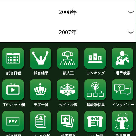
2018年
2017年
2016年
2015年
2014年