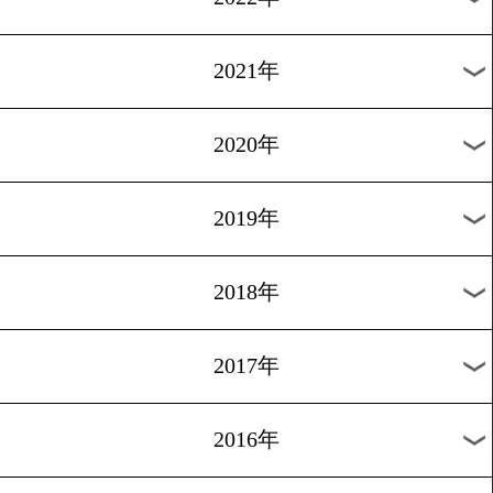
1
2
次へ>
過去のニュース
2026年
2025年