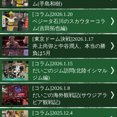
なぜ2人は今まで戦わなか
のか? 井上尚弥と中谷潤人、
年のニアミス
[コラム]2026.2.24
ベジータ石川のスカウター
ム(手島和樹)
[コラム]2026.1.20
ベジータ石川のスカウター
ム(吉田拓也編)
[東京ドーム決戦]2026.1.17
井上尚弥と中谷潤人、本当
負は5月