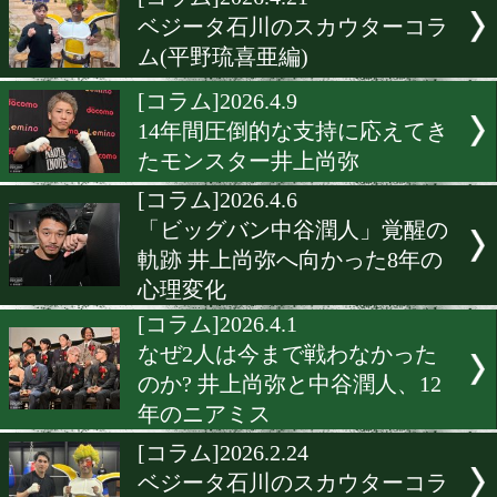
▶
新着
KO KiNG
ダイエット
女子情報
rscproduct
[コラム]2026.4.21
ベジータ石川のスカウター
ム(平野琉喜亜編)
[コラム]2026.4.9
14年間圧倒的な支持に応え
たモンスター井上尚弥
[コラム]2026.4.6
「ビッグバン中谷潤人」覚
軌跡 井上尚弥へ向かった8
心理変化
[コラム]2026.4.1