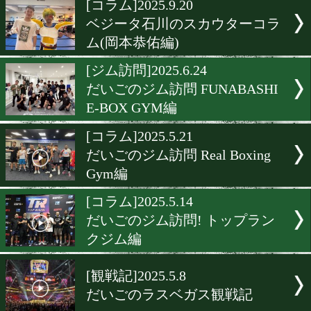
[だいごのジム訪問]2025.11.
だいごのジム訪問(堺春木
編)
[コラム]2025.10.20
ベジータ石川のスカウター
ム(新井志道編)
[コラム]2025.10.14
普通じゃないことが起きて
『井上尚弥vs中谷潤人』
[コラム]2025.9.20
ベジータ石川のスカウター
ム(岡本恭佑編)