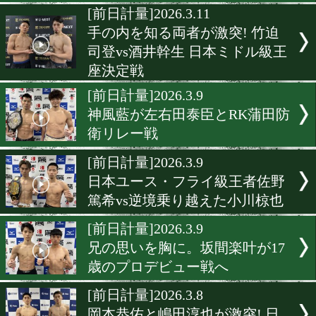
[前日計量]2026.3.14
タイの英雄ノックアウトCP
田翔吉の対決
[前日計量]2026.3.14
オラスクアガに飯村樹輝弥
む!
[前日計量]2026.3.14
松本流星と高田勇仁半年ぶ
ダイレクトリマッチ
[前日計量]2026.3.11
手の内を知る両者が激突! 