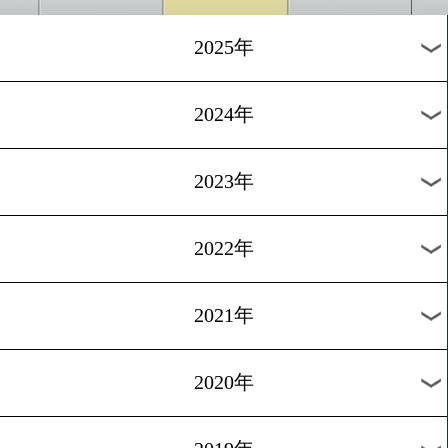
岡本恭佑と嶋田淳也が激突!
本フェザー級王座決定戦
[前日計量]2026.3.6
Sフェザー級WBO-AP戦は
王vs大畑俊平
1
2
次へ>
過去のニュース
2026年