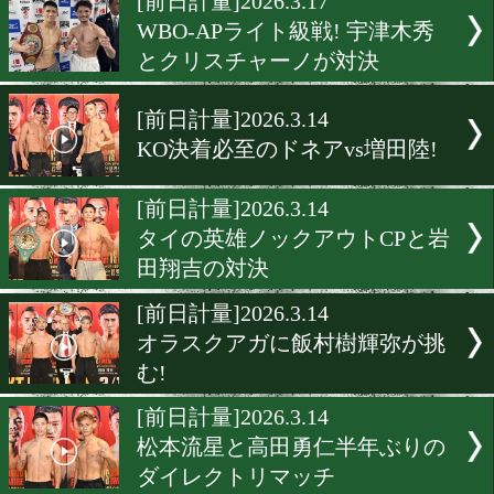
[前日計量]2026.3.23
世界を見据える王者vs12年
念! 野上翔vs浅海勝太が頂
懸け激突!
[前日計量]2026.3.17
日本ライト級王座決定戦は
陽二と齋藤眞之助の対決
[前日計量]2026.3.17
WBO-APライト級戦! 宇津
とクリスチャーノが対決
[前日計量]2026.3.14
KO決着必至のドネアvs増田