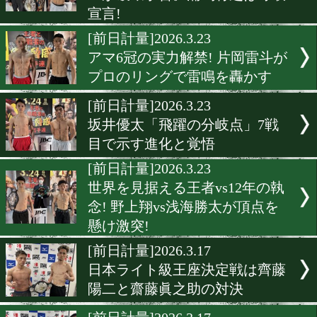
[前日計量]2026.3.23
ミニマム級メインで激突! 
貴vs岡田真虎! KO決着の予
[前日計量]2026.3.23
ウェルター級頂上決戦! セ
ュが破壊予告。浦嶋将之は
宣言!
[前日計量]2026.3.23
アマ6冠の実力解禁! 片岡雷
プロのリングで雷鳴を轟か
[前日計量]2026.3.23
坂井優太「飛躍の分岐点」
目で示す進化と覚悟