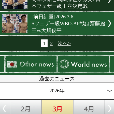
司登vs酒井幹生 日本ミド
座決定戦
[前日計量]2026.3.9
神風藍が左右田泰臣とRK
衛リレー戦
[前日計量]2026.3.9
日本ユース・フライ級王者
篤希vs逆境乗り越えた小川
[前日計量]2026.3.9
兄の思いを胸に。坂間楽叶が
歳のプロデビュー戦へ
[前日計量]2026.3.8