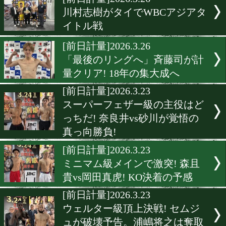
▶
新着
KO KiNG
ダイエット
女子情報
rscproduct
[前日計量]2026.3.26
川村志樹がタイでWBCアジ
イトル戦
[前日計量]2026.3.26
「最後のリングへ」斉藤司
量クリア! 18年の集大成へ
[前日計量]2026.3.23
スーパーフェザー級の主役
っちだ! 奈良井vs砂川が覚
真っ向勝負!