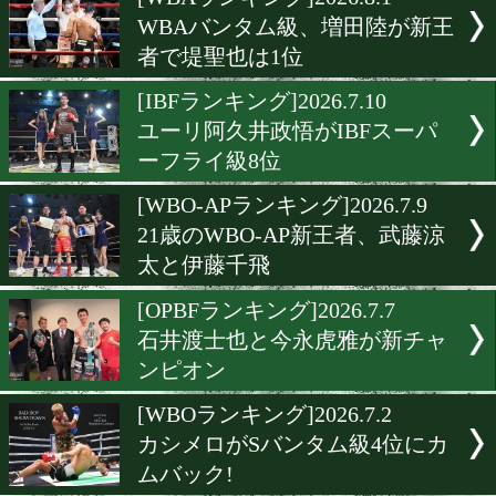
▶
新着
KO KiNG
ダイエット
女子情報
rscproduct
[WBAランキング]2026.8.1
WBAバンタム級、増田陸
者で堤聖也は1位
[IBFランキング]2026.7.10
ユーリ阿久井政悟がIBFス
ーフライ級8位
[WBO-APランキング]2026.7
21歳のWBO-AP新王者、武
太と伊藤千飛
[OPBFランキング]2026.7.7