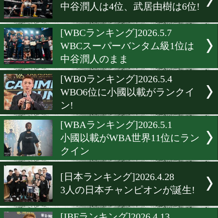
11年5ヶ月ぶりに勝った渡
行が10位にランクイン
[OPBFランキング]2026.5.11
佐々木尽がOPBF王者に返
き!
[WBO-APランキング]2026.5.
WBO-APランキング更新。
俊平が新チャンピオンに輝
[IBFランキング]2026.5.10
中谷潤人は4位、武居由樹は