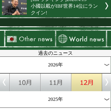
[WBCランキング]2026.5.7
WBCスーパーバンタム級1
中谷潤人のまま
[WBOランキング]2026.5.4
WBO6位に小國以載がラン
ン!
[WBAランキング]2026.5.1
小國以載がWBA世界11位
クイン
[日本ランキング]2026.4.28
3人の日本チャンピオンが誕