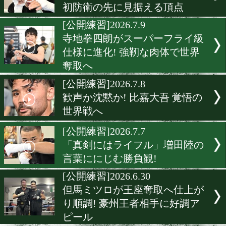
エリック・バディージョが
ッチ披露! 岩田翔吉戦へ不
な一面
[公開練習]2026.7.10
岩田翔吉が描く世界戦の続
初防衛の先に見据える頂点
[公開練習]2026.7.9
寺地拳四朗がスーパーフラ
仕様に進化! 強靭な肉体で
奪取へ
[公開練習]2026.7.8
歓声か沈黙か! 比嘉大吾 覚