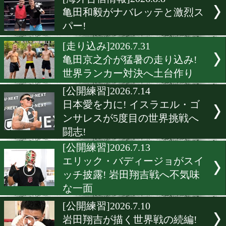
▶
新着
KO KiNG
ダイエット
女子情報
rscproduct
[海外合宿情報]2026.8.8
亀田和毅がナバレッテと激
パー!
[走り込み]2026.7.31
亀田京之介が猛暑の走り込
世界ランカー対決へ土台作
[公開練習]2026.7.14
日本愛を力に! イスラエル
ンサレスが5度目の世界挑
闘志!
[公開練習]2026.7.13