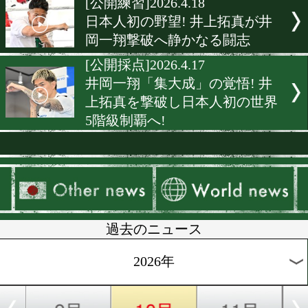
矢吹正道が沖縄で追い込み
2度目防衛へ勝つ準備!
[合宿]2026.4.25
亀田和毅とキッズが走り込
[公開練習]2026.4.23
「95%見えた」を打ち砕け!
潤人が井上尚弥攻略へ!
[公開練習]2026.4.20
史上最大決戦へ隠し事なし!
上尚弥が180人の前で圧巻
ォーマンス!