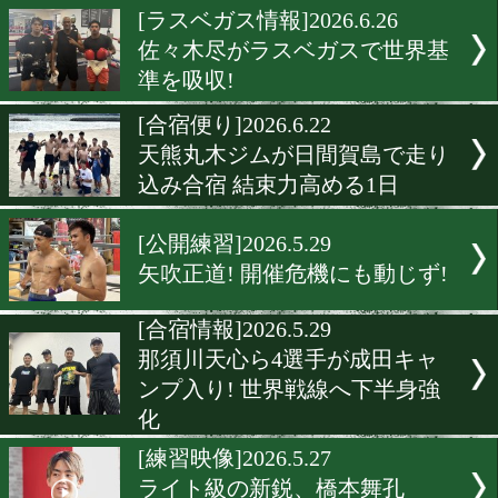
世界戦へ
[公開練習]2026.7.7
「真剣にはライフル」増田
言葉ににじむ勝負観!
[公開練習]2026.6.30
但馬ミツロが王座奪取へ仕
り順調! 豪州王者相手に好
ピール
[ラスベガス情報]2026.6.26
佐々木尽がラスベガスで世
準を吸収!
[合宿便り]2026.6.22
天熊丸木ジムが日間賀島で