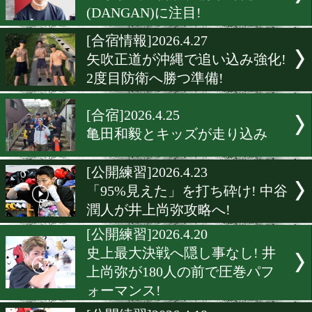
込み合宿 結束力高める1日
[公開練習]2026.5.29
矢吹正道! 開催危機にも動じ
[合宿情報]2026.5.29
那須川天心ら4選手が成田
ンプ入り! 世界戦線へ下半
化
[練習映像]2026.5.27
ライト級の新鋭、橋本舞孔
(DANGAN)に注目!
[合宿情報]2026.4.27