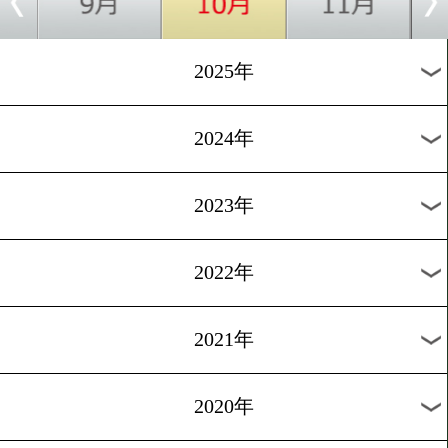
[公開練習]2026.4.18
日本人初の野望! 井上拓真
岡一翔撃破へ静かなる闘志
[公開採点]2026.4.17
井岡一翔「集大成」の覚悟!
上拓真を撃破し日本人初の
5階級制覇へ!
過去のニュース