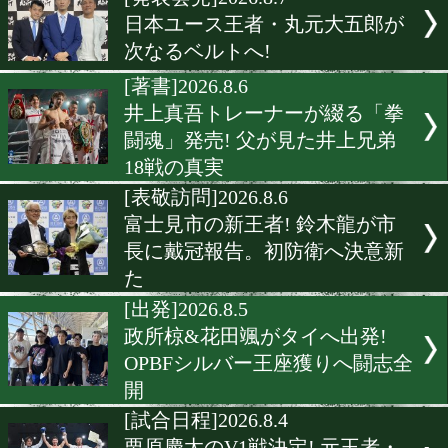
▶
新着
KO KiNG
ダイエット
女子情報
rscproduct
[発表会見]2026.8.7
日本ユース王者・丸元大五
次なるベルトへ!
[著書]2026.8.6
井上真吾トレーナーが綴る
闘魂」発売! 父が見た井上
18戦の真実
[表敬訪問]2026.8.6
富士見市の新王者! 鈴木龍
長に戴冠報告。初防衛へ決
た