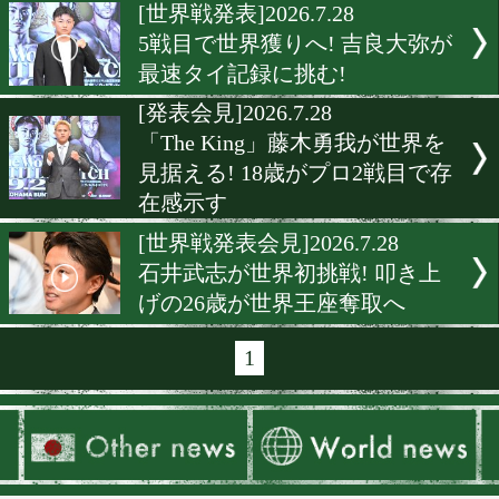
界3階級制覇へ本格始動
[試合日程]2026.7.30
武藤涼太の初防衛戦決定! 
本の新鋭王者が再び後楽園
ルへ
[表彰式]2026.7.29
チャンピオンカーニバル4
表彰! 池側純ら受賞者がさ
る飛躍誓う
[ニュース]2026.7.29
伊藤千飛が最強挑戦者決定
場! Sフェザー級トーナメ
勝者も日本王座挑戦へ