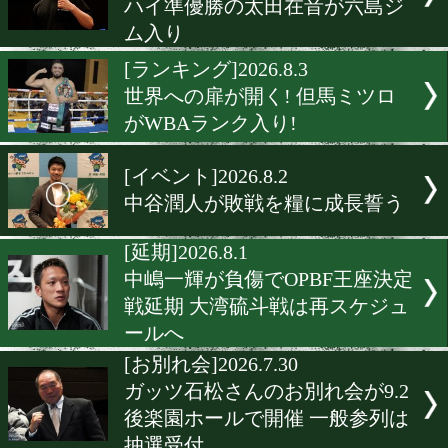
西田凌佑vsグッドマン! 世界
級制覇と未来を懸けた決戦
[世界戦発表会見]2026.8.3
坪井智也が5戦目で世界獲り
「圧倒的に勝つ」と王座奪
言
[入門]2026.8.3
世界王者への第一歩! イン
ハイ準優勝の太田在音が六
ム入り
[ランキング]2026.8.3
世界への扉が開く! 但馬ミ
がWBAランク入り!