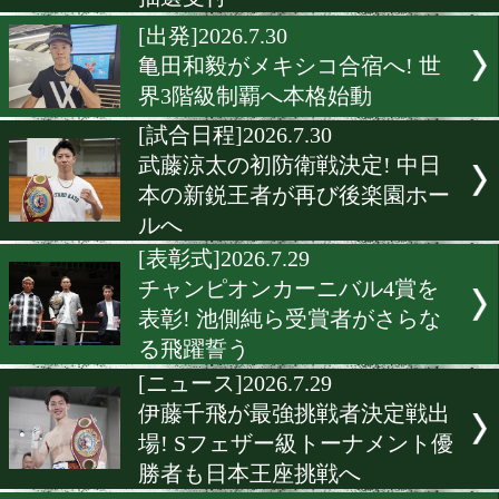
[イベント]2026.8.2
中谷潤人が敗戦を糧に成長
[延期]2026.8.1
中嶋一輝が負傷でOPBF王
戦延期 大湾硫斗戦は再スケ
ールへ
[お別れ会]2026.7.30
ガッツ石松さんのお別れ会が
後楽園ホールで開催 一般参
抽選受付
[出発]2026.7.30
亀田和毅がメキシコ合宿へ!