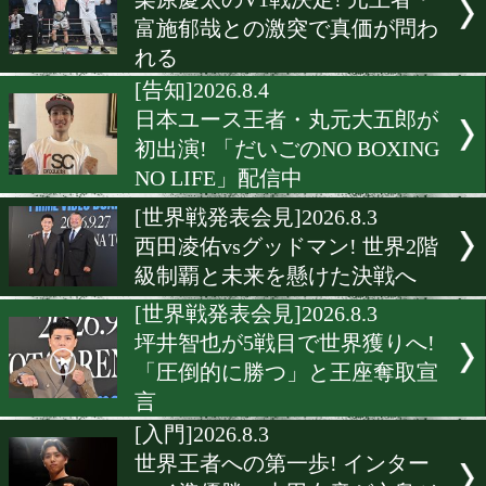
[出発]2026.8.5
政所椋&花田颯がタイへ出発
OPBFシルバー王座獲りへ
開
[試合日程]2026.8.4
栗原慶太のV1戦決定! 元王
富施郁哉との激突で真価が
れる
[告知]2026.8.4
日本ユース王者・丸元大五
初出演! 「だいごのNO BOX
NO LIFE」配信中
[世界戦発表会見]2026.8.3