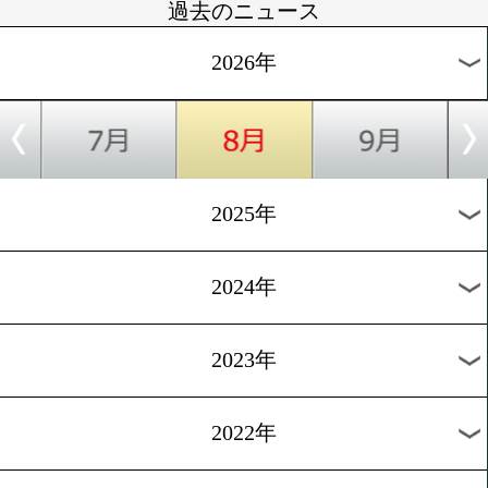
[世界戦発表]2026.7.28
5戦目で世界獲りへ! 吉良大
最速タイ記録に挑む!
[発表会見]2026.7.28
「The King」藤木勇我が世
見据える! 18歳がプロ2戦
在感示す
[世界戦発表会見]2026.7.28
石井武志が世界初挑戦! 叩
げの26歳が世界王座奪取へ
1