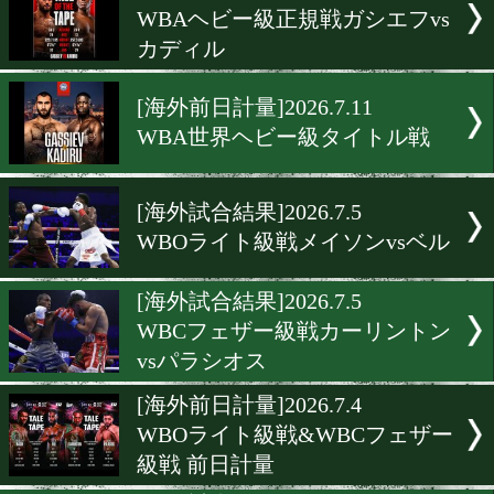
[海外前日計量]2026.7.25
ジョシュア&世界戦前日計
[海外前日計量]2026.7.25
堤麗斗が2戦連続サウジ戦
[海外試合結果]2026.7.25
フューリーがタイで復帰第
[海外試合結果]2026.7.12
WBAヘビー級正規戦ガシエ
カディル