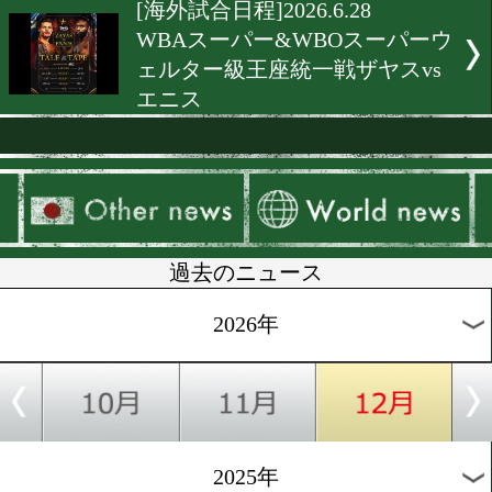
[海外前日計量]2026.7.11
WBA世界ヘビー級タイトル
[海外試合結果]2026.7.5
WBOライト級戦メイソンv
[海外試合結果]2026.7.5
WBCフェザー級戦カーリン
vsパラシオス
[海外前日計量]2026.7.4
WBOライト級戦&WBCフ
級戦 前日計量