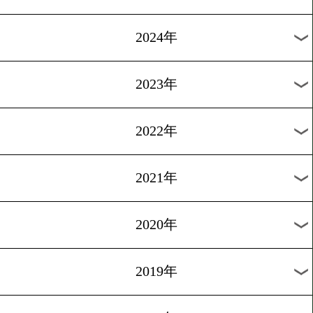
[海外試合日程]2026.6.28
WBAスーパー&WBOスー
ェルター級王座統一戦ザヤス
エニス
過去のニュース
2026年