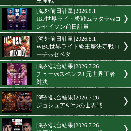
IBF世界ライト級戦ムラタラ
ンセイソン
[海外試合結果]2026.8.1
中川麦茶が敵地フィリピン
突! 無敗ハードパンチャー
王座戦
[海外前日計量]2026.8.1
IBF世界ライト級戦ムラタラ
ンセイソン前日計量
[海外前日計量]2026.8.1
WBC世界ライト級王座決定
ーチvsセペダ