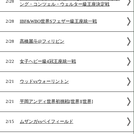
2026年2月の試合結果
BBBofCブリティッシュ&コモンウェルス・
2/28
ング・コンツェル・ウェルター級王座決定戦
2/28
IBF&WBO世界Sフェザー級王座統一戦
2/28
髙橋麗斗@フィリピン
2/22
女子ヘビー級4冠王座統一戦
2/21
ウッドvsウォーリントン