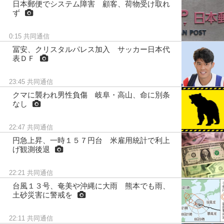
日本郵便でシステム障害 顧客、荷物受け取れ
ず
0:15
共同通信
冨安、クリスタルパレス加入 サッカー日本代
表ＤＦ
23:45
共同通信
クマに襲われ男性負傷 岐阜・高山、命に別条
なし
22:47
共同通信
円急上昇、一時１５７円台 米雇用統計で利上
げ観測後退
22:21
共同通信
台風１３号、奄美や沖縄に大雨 熊本でも雨、
土砂災害に警戒を
22:11
共同通信