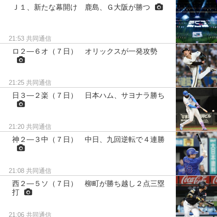
Ｊ１、新たな幕開け 鹿島、Ｇ大阪が勝つ
21:53
共同通信
ロ２―６オ（７日） オリックスが一発攻勢
21:25
共同通信
日３―２楽（７日） 日本ハム、サヨナラ勝ち
21:20
共同通信
神２―３中（７日） 中日、九回逆転で４連勝
21:08
共同通信
西２―５ソ（７日） 柳町が勝ち越し２点三塁
打
21:06
共同通信