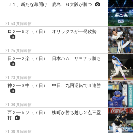
Ｊ１、新たな幕開け 鹿島、Ｇ大阪が勝つ
21:53
共同通信
ロ２―６オ（７日） オリックスが一発攻勢
21:25
共同通信
日３―２楽（７日） 日本ハム、サヨナラ勝ち
21:20
共同通信
神２―３中（７日） 中日、九回逆転で４連勝
21:08
共同通信
西２―５ソ（７日） 柳町が勝ち越し２点三塁
打
21:06
共同通信