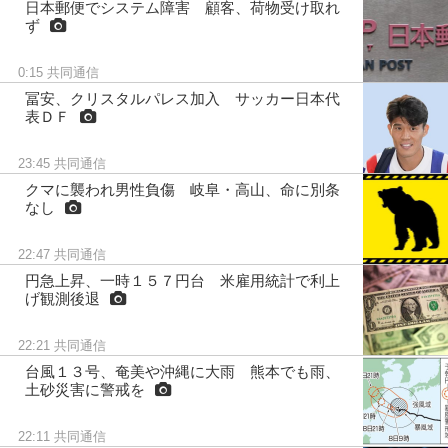
日本郵便でシステム障害 顧客、荷物受け取れ
ず
0:15
共同通信
冨安、クリスタルパレス加入 サッカー日本代
表ＤＦ
23:45
共同通信
クマに襲われ男性負傷 岐阜・高山、命に別条
なし
22:47
共同通信
円急上昇、一時１５７円台 米雇用統計で利上
げ観測後退
22:21
共同通信
台風１３号、奄美や沖縄に大雨 熊本でも雨、
土砂災害に警戒を
22:11
共同通信