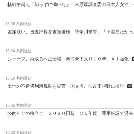
核戦争備え「知らずに働いた」 米原爆調査委の日本人女性、
16:36
共同通信
盗撮疑い、巡査部長を書類送検 神奈川県警、「下着見たかっ
16:34
共同通信
シャープ、再成長へ正念場 鴻海傘下入り１０年、ＡＩ強化
16:19
共同通信
土地の不適切利用規制を提言 国交省、法改正視野に検討
16:05
共同通信
公的年金の積立金、３０２兆円超 ２５年度、運用好調で過去
16:03
共同通信