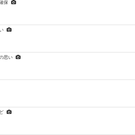
確保
い
の思い
ど