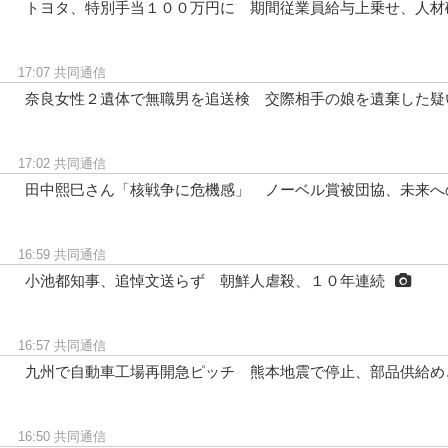
トヨタ、特別手当１００万円に 期間従業員給与上乗せ、人材
17:07
共同通信
奈良女性２遺体で無職男を追送検 交際相手の娘を遺棄した疑
17:02
共同通信
田中熙巳さん「核戦争に危機感」 ノーベル賞被団協、未来へ
16:59
共同通信
小池都知事、追悼文送らず 朝鮮人虐殺、１０年連続
16:57
共同通信
九州で自動車工場再開急ピッチ 熊本地震で停止、部品供給め
16:50
共同通信