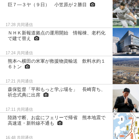
巨７―３ヤ（９日） 小笠原が２勝目
17:28
共同通信
ＮＨＫ新報道拠点の運用開始 情報棟、老朽化
で建て替え
17:24
共同通信
熊本へ横田の米軍が救援物資輸送 飲料水約１
６トン
17:21
共同通信
森保監督「平和もっと学ぶ場を」 長崎育ち、
祈念式典に出席
17:11
共同通信
陸路寸断、お盆にフェリーで帰省 熊本地震で
高速道・新幹線不通も
16:48
共同通信