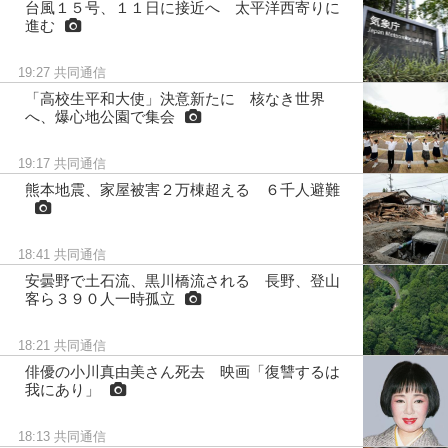
台風１５号、１１日に接近へ 太平洋西寄りに
進む
19:27
共同通信
「高校生平和大使」決意新たに 核なき世界
へ、爆心地公園で集会
19:17
共同通信
熊本地震、家屋被害２万棟超える ６千人避難
18:41
共同通信
安曇野で土石流、黒川橋流される 長野、登山
客ら３９０人一時孤立
18:21
共同通信
俳優の小川真由美さん死去 映画「復讐するは
我にあり」
18:13
共同通信