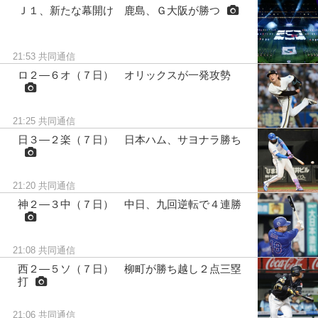
Ｊ１、新たな幕開け 鹿島、Ｇ大阪が勝つ
21:53
共同通信
ロ２―６オ（７日） オリックスが一発攻勢
21:25
共同通信
日３―２楽（７日） 日本ハム、サヨナラ勝ち
21:20
共同通信
神２―３中（７日） 中日、九回逆転で４連勝
21:08
共同通信
西２―５ソ（７日） 柳町が勝ち越し２点三塁
打
21:06
共同通信