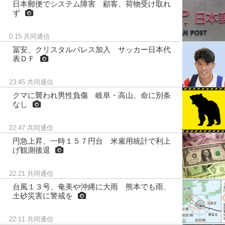
日本郵便でシステム障害 顧客、荷物受け取れ
ず
0:15
共同通信
冨安、クリスタルパレス加入 サッカー日本代
表ＤＦ
23:45
共同通信
クマに襲われ男性負傷 岐阜・高山、命に別条
なし
22:47
共同通信
円急上昇、一時１５７円台 米雇用統計で利上
げ観測後退
22:21
共同通信
台風１３号、奄美や沖縄に大雨 熊本でも雨、
土砂災害に警戒を
22:11
共同通信