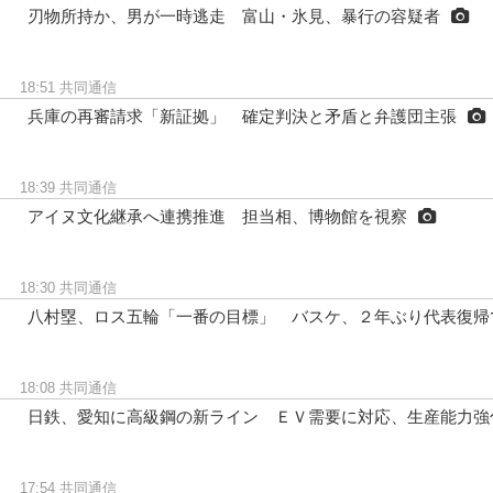
刃物所持か、男が一時逃走 富山・氷見、暴行の容疑者
18:51
共同通信
兵庫の再審請求「新証拠」 確定判決と矛盾と弁護団主張
18:39
共同通信
アイヌ文化継承へ連携推進 担当相、博物館を視察
18:30
共同通信
八村塁、ロス五輪「一番の目標」 バスケ、２年ぶり代表復帰
18:08
共同通信
日鉄、愛知に高級鋼の新ライン ＥＶ需要に対応、生産能力強
17:54
共同通信