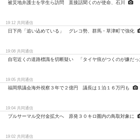
被災地弁護士を学生ら訪問 直接話聞くのが使命、石川
19:12
共同通信
日下尚「追い込めている」 グレコ勢、群馬・草津町で強化
19:08
共同通信
自宅近くの道路標識を切断疑い 「タイヤ痕がつくのが嫌だっ
19:05
共同通信
福岡県議会海外視察３年で２億円 議長は１泊１６万円も
19:04
共同通信
プルサーマル交付金拡大へ 原発３０キロ圏内の鳥取対象に
19:02
共同通信