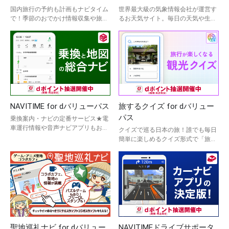
国内旅行の予約も計画もナビタイム
世界最大級の気象情報会社が運営す
で！季節のおでかけ情報収集や旅行
るお天気サイト。毎日の天気や生活
計画表の作成までを簡単に行うこと
から災害情報まで、気象のプロ400
ができるサービス。
名が24時間更新中。
NAVITIME for dバリューパス
旅するクイズ for dバリュー
パス
乗換案内・ナビの定番サービス★電
車運行情報や音声ナビアプリもお任
クイズで巡る日本の旅！誰でも毎日
せ！
簡単に楽しめるクイズ形式で「旅行
が楽しくなる」知識を提供。
聖地巡礼ナビ for dバリュー
NAVITIMEドライブサポータ