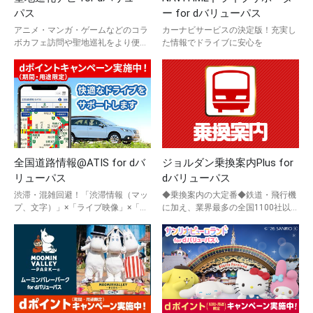
パス
ー for dバリューパス
アニメ・マンガ・ゲームなどのコラ
カーナビサービスの決定版！充実し
ボカフェ訪問や聖地巡礼をより便利
た情報でドライブに安心を
に、楽しくするサービスです。
全国道路情報@ATIS for dバ
ジョルダン乗換案内Plus for
リューパス
dバリューパス
渋滞・混雑回避！「渋滞情報（マッ
◆乗換案内の大定番◆鉄道・飛行機
プ、文字）」×「ライブ映像」×「ル
に加え、業界最多の全国1100社以
ート検索」×「渋滞予測」×「駐車
上・2万系統を超えるバスも検索可
場」など盛り沢山★
能！便利な機能も充実★